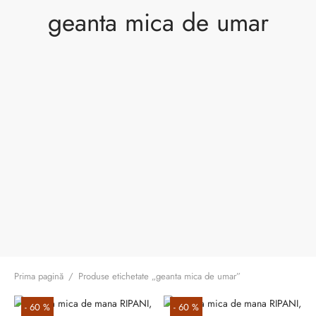
ri cadou
e piele naturală
i cadou
ridge
geanta mica de umar
ia
n Italy
 Sport
no Firenze – Ermanno Scervino
Salvatelli
egorio
i
Tonelli
Prima pagină
/
Produse etichetate „geanta mica de umar”
o Orlandi
-
60
%
-
60
%