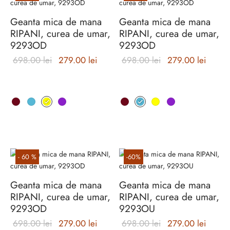
Burglar
Geanta mica de mana
Geanta mica de mana
RIPANI, curea de umar,
RIPANI, curea de umar,
9293OD
9293OD
Prețul
Prețul
Prețul
Prețul
698.00
lei
279.00
lei
698.00
lei
279.00
lei
inițial a
curent
inițial a
curent
fost:
este:
fost:
este:
Acest
Acest
698.00 lei.
279.00 lei.
698.00 lei.
279.00
produs
produs
are
are
mai
mai
multe
multe
variații.
variații.
-
60
%
-
60
%
Opțiunile
Opțiunile
pot
pot
Geanta mica de mana
Geanta mica de mana
fi
fi
RIPANI, curea de umar,
RIPANI, curea de umar,
alese
alese
9293OD
9293OU
în
în
Prețul
Prețul
Prețul
Prețul
698.00
lei
279.00
lei
698.00
lei
279.00
lei
pagina
pagina