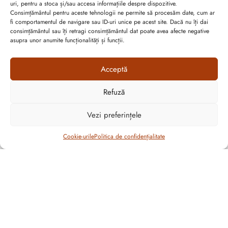
uri, pentru a stoca și/sau accesa informațiile despre dispozitive.
Consimțământul pentru aceste tehnologii ne permite să procesăm date, cum ar
fi comportamentul de navigare sau ID-uri unice pe acest site. Dacă nu îți dai
consimțământul sau îți retragi consimțământul dat poate avea afecte negative
asupra unor anumite funcționalități și funcții.
Acceptă
Refuză
Vezi preferințele
Abonează-te la ultimele oferte Suveran SRL
Filtrează
Cookie-urile
Politica de confidențialitate
Nu rata cele mai noi colecții de sezon, oferte și promoții de
nerefuzat.
CULOARE