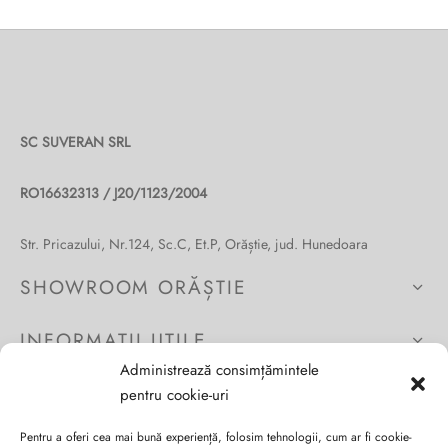
multe
variații.
Opțiunile
pot
fi
alese
SC SUVERAN SRL
în
pagina
RO16632313 / J20/1123/2004
produsului.
Str. Pricazului, Nr.124, Sc.C, Et.P, Orăștie, jud. Hunedoara
SHOWROOM ORĂȘTIE
INFORMAȚII UTILE
Administrează consimțămintele
CONTUL MEU
pentru cookie-uri
Pentru a oferi cea mai bună experiență, folosim tehnologii, cum ar fi cookie-