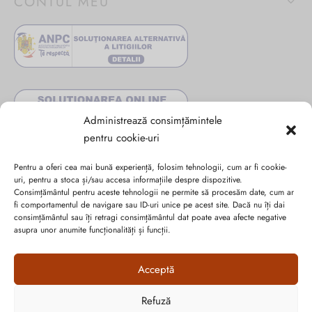
CONTUL MEU
Administrează consimțămintele
pentru cookie-uri
Pentru a oferi cea mai bună experiență, folosim tehnologii, cum ar fi cookie-
uri, pentru a stoca și/sau accesa informațiile despre dispozitive.
Consimțământul pentru aceste tehnologii ne permite să procesăm date, cum ar
fi comportamentul de navigare sau ID-uri unice pe acest site. Dacă nu îți dai
consimțământul sau îți retragi consimțământul dat poate avea afecte negative
Abonează-te la ultimele oferte Suveran SRL
asupra unor anumite funcționalități și funcții.
Nu rata cele mai noi colecții de sezon, oferte și promoții de
Acceptă
nerefuzat.
Refuză
Cum vă putem ajuta?