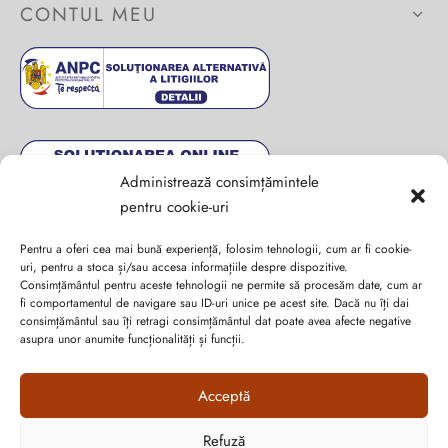
CONTUL MEU
Administrează consimțămintele
pentru cookie-uri
Pentru a oferi cea mai bună experiență, folosim tehnologii, cum ar fi cookie-
uri, pentru a stoca și/sau accesa informațiile despre dispozitive.
Consimțământul pentru aceste tehnologii ne permite să procesăm date, cum ar
fi comportamentul de navigare sau ID-uri unice pe acest site. Dacă nu îți dai
consimțământul sau îți retragi consimțământul dat poate avea afecte negative
Abonează-te la ultimele oferte Suveran SRL
asupra unor anumite funcționalități și funcții.
Nu rata cele mai noi colecții de sezon, oferte și promoții de
Acceptă
nerefuzat.
Refuză