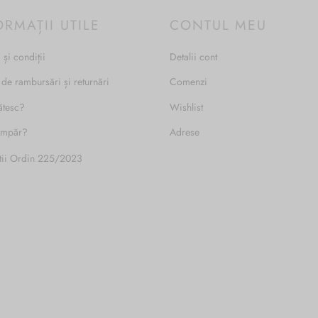
alese
ORMAȚII UTILE
CONTUL MEU
în
pagina
 și condiții
Detalii cont
produsulu
 de rambursări și returnări
Comenzi
ătesc?
Wishlist
umpăr?
Adrese
tii Ordin 225/2023