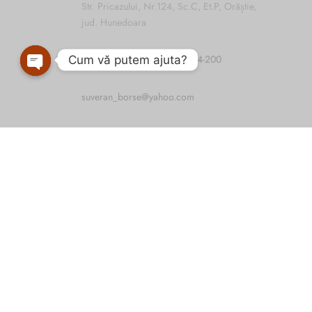
Str. Pricazului, Nr.124, Sc.C, Et.P, Orăștie,
jud. Hunedoara
Tel:
0744-474-045
;
0744-764-200
Cum vă putem ajuta?
Open
chaty
suveran_borse@yahoo.com