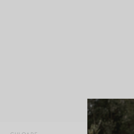
Prima pagină
/
Produ