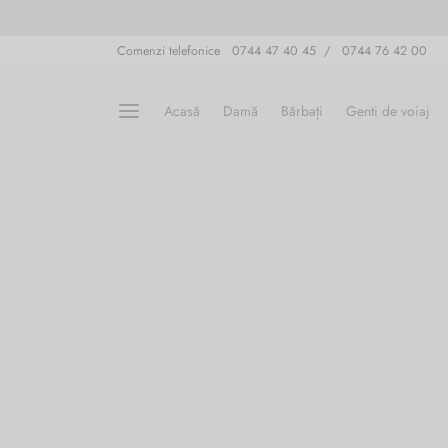
Comenzi telefonice 0744 47 40 45 / 0744 76 42 00
Acasă
Damă
Bărbați
Genti de voiaj