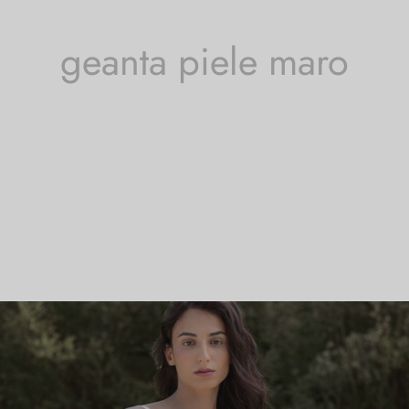
geanta piele maro
se etichetate „geanta piele maro”