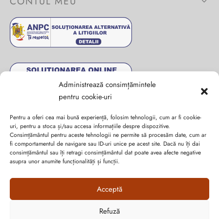
CONTUL MEU
Administrează consimțămintele
pentru cookie-uri
Pentru a oferi cea mai bună experiență, folosim tehnologii, cum ar fi cookie-
uri, pentru a stoca și/sau accesa informațiile despre dispozitive.
Consimțământul pentru aceste tehnologii ne permite să procesăm date, cum ar
fi comportamentul de navigare sau ID-uri unice pe acest site. Dacă nu îți dai
consimțământul sau îți retragi consimțământul dat poate avea afecte negative
Abonează-te la ultimele oferte Suveran SRL
asupra unor anumite funcționalități și funcții.
Nu rata cele mai noi colecții de sezon, oferte și promoții de
Acceptă
nerefuzat.
Refuză