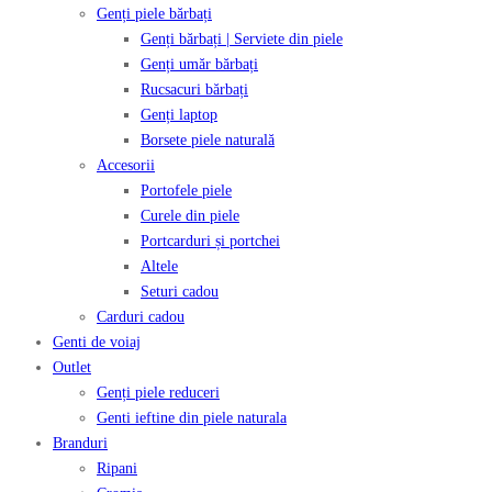
Genți piele bărbați
Genți bărbați | Serviete din piele
Genți umăr bărbați
Rucsacuri bărbați
Genți laptop
Borsete piele naturală
Accesorii
Portofele piele
Curele din piele
Portcarduri și portchei
Altele
Seturi cadou
Carduri cadou
Genti de voiaj
Outlet
Genți piele reduceri
Genti ieftine din piele naturala
Branduri
Ripani