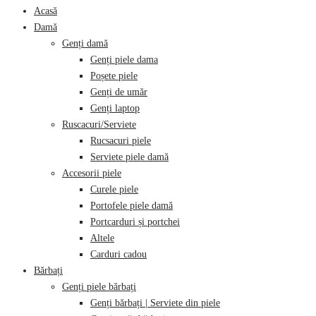
Acasă
Damă
Genți damă
Genți piele dama
Poșete piele
Genți de umăr
Genți laptop
Ruscacuri/Serviete
Rucsacuri piele
Serviete piele damă
Accesorii piele
Curele piele
Portofele piele damă
Portcarduri și portchei
Altele
Carduri cadou
Bărbați
Genți piele bărbați
Genți bărbați | Serviete din piele