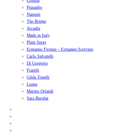
Cromia
Piquadro
Nannini
The Bridge
Arcadia
Made in Italy
Plein Sport
Ermanno Firenze – Ermanno Scervino
Carlo Salvatelli
Di Gregorio
Fratelli
Gilda Tonelli
Luana
Marino Orlandi
Sara Burglar