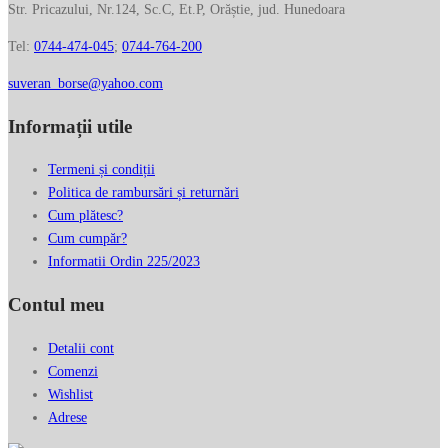
Str. Pricazului, Nr.124, Sc.C, Et.P, Orăștie, jud. Hunedoara
Tel:
0744-474-045
;
0744-764-200
suveran_borse@yahoo.com
Informații utile
Termeni și condiții
Politica de rambursări și returnări
Cum plătesc?
Cum cumpăr?
Informatii Ordin 225/2023
Contul meu
Detalii cont
Comenzi
Wishlist
Adrese