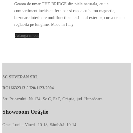
inițial
curent
Geanta de umar THE BRIDGE din piele naturala, cu un
a
este:
compartiment inchis cu fermoar si capac cu buton magnetic,
fost:
719.00 lei.
buzunare interioare multifunctionale si unul exterior, curea de umar,
reglabila pe lungime. Made in Italy
1,522.00 lei.
Adaugă în coș
SC SUVERAN SRL
RO16632313 / J20/1123/2004
Str. Pricazului, Nr.124, Sc.C, Et.P, Orăștie, jud. Hunedoara
Showroom Orăștie
Orar: Luni – Vineri: 10-18, Sâmbătă: 10-14