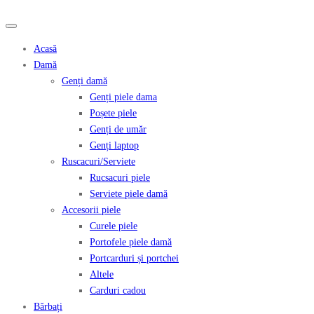
Acasă
Damă
Genți damă
Genți piele dama
Poșete piele
Genți de umăr
Genți laptop
Ruscacuri/Serviete
Rucsacuri piele
Serviete piele damă
Accesorii piele
Curele piele
Portofele piele damă
Portcarduri și portchei
Altele
Carduri cadou
Bărbați