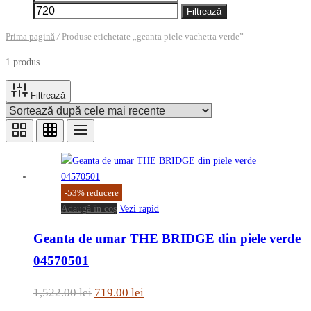
minim
maxim
Filtrează
Prima pagină
/
Produse etichetate „geanta piele vachetta verde”
1 produs
Filtrează
-
53
%
reducere
Adaugă în coș
Vezi rapid
Geanta de umar THE BRIDGE din piele verde
04570501
Prețul
Prețul
1,522.00
lei
719.00
lei