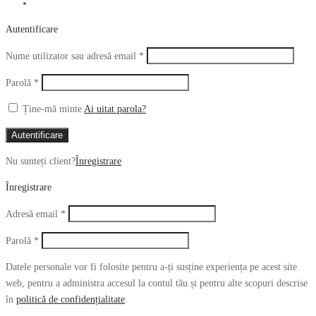
Autentificare
Obligatoriu
Nume utilizator sau adresă email
*
Obligatoriu
Parolă
*
Ține-mă minte
Ai uitat parola?
Autentificare
Nu sunteți client?
Înregistrare
Înregistrare
Obligatoriu
Adresă email
*
Obligatoriu
Parolă
*
Datele personale vor fi folosite pentru a-ți susține experiența pe acest site
web, pentru a administra accesul la contul tău și pentru alte scopuri descrise
în
politică de confidențialitate
.