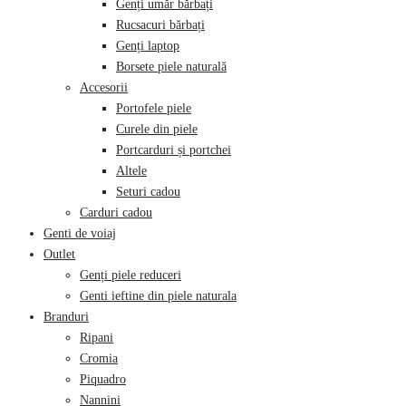
Genți umăr bărbați
Rucsacuri bărbați
Genți laptop
Borsete piele naturală
Accesorii
Portofele piele
Curele din piele
Portcarduri și portchei
Altele
Seturi cadou
Carduri cadou
Genti de voiaj
Outlet
Genți piele reduceri
Genti ieftine din piele naturala
Branduri
Ripani
Cromia
Piquadro
Nannini