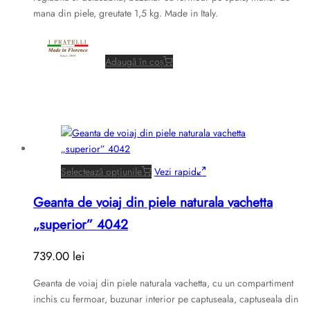
mana din piele, greutate 1,5 kg. Made in Italy.
Adaugă în coș
Acest
Selectează opțiunile
Vezi rapid
produs
Geanta de voiaj din piele naturala vachetta
are
mai
„superior” 4042
multe
variații.
739.00
lei
Opțiunile
pot
Geanta de voiaj din piele naturala vachetta, cu un compartiment
fi
inchis cu fermoar, buzunar interior pe captuseala, captuseala din