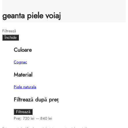
geanta piele voiaj
Filtrează
Închide
Culoare
Cognac
Material
Piele naturala
Filtrează după preț
Preț
Preț
Filtrează
minim
maxim
Preț:
730 lei
—
840 lei