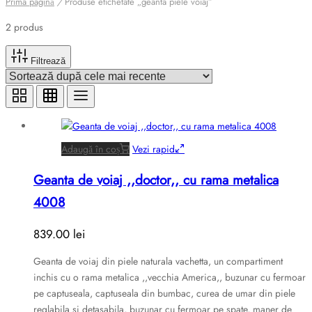
Prima pagină
/
Produse etichetate „geanta piele voiaj”
2 produs
Filtrează
Adaugă în coș
Vezi rapid
Geanta de voiaj ,,doctor,, cu rama metalica
4008
839.00
lei
Geanta de voiaj din piele naturala vachetta, un compartiment
inchis cu o rama metalica ,,vecchia America,, buzunar cu fermoar
pe captuseala, captuseala din bumbac, curea de umar din piele
reglabila si detasabila, buzunar cu fermoar pe spate, maner de