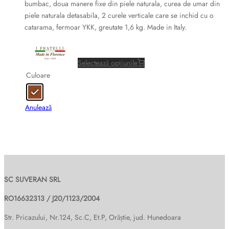
alese
bumbac, doua manere fixe din piele naturala, curea de umar din
în
piele naturala detasabila, 2 curele verticale care se inchid cu o
pagina
catarama, fermoar YKK, greutate 1,6 kg. Made in Italy.
produsului.
Acest
produs
Selectează opțiunile
are
Culoare
mai
multe
variații.
Anulează
Opțiunile
pot
fi
alese
în
pagina
SC SUVERAN SRL
produsului.
RO16632313 / J20/1123/2004
Str. Pricazului, Nr.124, Sc.C, Et.P, Orăștie, jud. Hunedoara