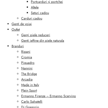
Portcarduri și portchei
Altele
Seturi cadou
Carduri cadou
Genti de voiaj
Outlet
Genți piele reduceri
Genti ieftine din piele naturala
Branduri
Ripani
Cromia
Piquadro
Nannini
The Bridge
Arcadia
Made in Italy
Plein Sport
Ermanno Firenze – Ermanno Scervino
Carlo Salvatelli
Di Gregorio