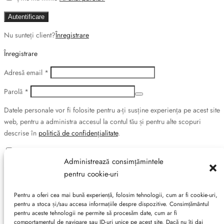
Autentificare
Nu sunteți client?
Înregistrare
Înregistrare
Obligatoriu
Adresă email
*
Obligatoriu
Parolă
*
Datele personale vor fi folosite pentru a-ți susține experiența pe acest site
web, pentru a administra accesul la contul tău și pentru alte scopuri
descrise în
politică de confidențialitate
.
Doresc să mă abonez la ultimele oferte Suveran SRL!
Administrează consimțămintele
Înregistrare
pentru cookie-uri
Aveți cont de client?
Autentificare
Pentru a oferi cea mai bună experiență, folosim tehnologii, cum ar fi cookie-uri,
pentru a stoca și/sau accesa informațiile despre dispozitive. Consimțământul
Search
pentru aceste tehnologii ne permite să procesăm date, cum ar fi
comportamentul de navigare sau ID-uri unice pe acest site. Dacă nu îți dai