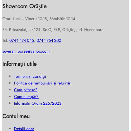
Showroom Orăștie
Orar: Luni – Vineri: 10-18, Sâmbătă: 10-14
Str. Pricazului, Nr.124, Sc.C, Et.P, Orăștie, jud. Hunedoara
Tel:
0744-474-045
;
0744-764-200
suveran_borse@yahoo.com
Informații utile
Termeni și condiții
Politica de rambursări și returnări
Cum plătesc?
Cum cumpăr?
Informatii Ordin 225/2023
Contul meu
Detalii cont