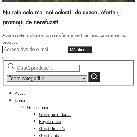
Nu rata cele mai noi colecții de sezon, oferte și
promoții de nerefuzat!
Abonează-te la ultimele noastre oferte și vei fi în trend cu cele mai noi
produse.
Caută
Narrow
după:
by
Caută
category:
Acasă
Damă
Genți damă
Genți piele dama
Poșete piele
Genți de umăr
Genți laptop