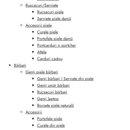
Ruscacuri/Serviete
Rucsacuri piele
Serviete piele damă
Accesorii piele
Curele piele
Portofele piele damă
Portcarduri și portchei
Altele
Carduri cadou
Bărbați
Genți piele bărbați
Genți bărbați | Serviete din piele
Genți umăr bărbați
Rucsacuri bărbați
Genți laptop
Borsete piele naturală
Accesorii
Portofele piele
Curele din piele