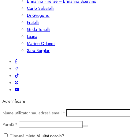
Ermanno Firenze – Ermanno Scervino
Carlo Salvatelli
Di Gregorio
Fratelli
Gilda Tonelli
Luana
Marino Orlandi
Sara Burglar
Autentificare
Obligatoriu
Nume utilizator sau adresă email
*
Obligatoriu
Parolă
*
Ține-mă minte
Ai uitat parola?