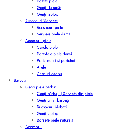
Poșete piele
Genți de umăr
Genți laptop
Ruscacuri/Serviete
Rucsacuri piele
Serviete piele damă
Accesorii piele
Curele piele
Portofele piele damă
Portcarduri și portchei
Altele
Carduri cadou
Bărbați
Genți piele bărbați
Genți bărbați | Serviete din piele
Genți umăr bărbați
Rucsacuri bărbați
Genți laptop
Borsete piele naturală
Accesorii