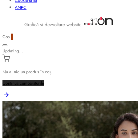
Cookie-urile
ANPC
Graficã și dezvoltare website
Coș
0
Updating…
Nu ai niciun produs în coș.
Continuă cumpărăturile