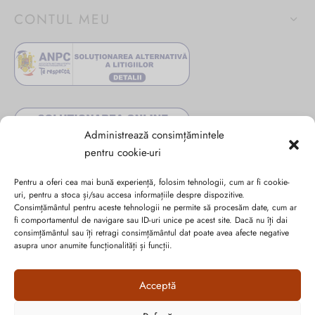
CONTUL MEU
Administrează consimțămintele
pentru cookie-uri
Pentru a oferi cea mai bună experiență, folosim tehnologii, cum ar fi cookie-
uri, pentru a stoca și/sau accesa informațiile despre dispozitive.
Consimțământul pentru aceste tehnologii ne permite să procesăm date, cum ar
fi comportamentul de navigare sau ID-uri unice pe acest site. Dacă nu îți dai
consimțământul sau îți retragi consimțământul dat poate avea afecte negative
Abonează-te la ultimele oferte Suveran SRL
asupra unor anumite funcționalități și funcții.
Nu rata cele mai noi colecții de sezon, oferte și promoții de
Acceptă
nerefuzat.