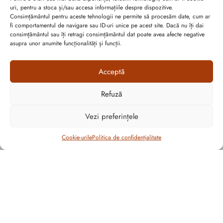
uri, pentru a stoca și/sau accesa informațiile despre dispozitive.
INFORMAȚII UTILE
Consimțământul pentru aceste tehnologii ne permite să procesăm date, cum ar
fi comportamentul de navigare sau ID-uri unice pe acest site. Dacă nu îți dai
consimțământul sau îți retragi consimțământul dat poate avea afecte negative
CONTUL MEU
asupra unor anumite funcționalități și funcții.
Acceptă
Refuză
Cum vă putem ajuta?
Open
Vezi preferințele
chaty
Filtrează
Cookie-urile
Politica de confidențialitate
Abonează-te la ultimele oferte Suveran SRL
CULOARE