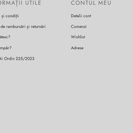
ORMAȚII UTILE
CONTUL MEU
 și condiții
Detalii cont
 de rambursări și returnări
Comenzi
ătesc?
Wishlist
umpăr?
Adrese
tii Ordin 225/2023