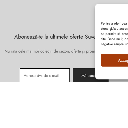
Pentru a oferi cea
stoca și/sau acces
ne permite să pro
Abonează-te la ultimele oferte Suveran SRL
site. Dacă nu îți 
negative asupra uno
Nu rata cele mai noi colecții de sezon, oferte și promoții de nerefuzat.
Acce