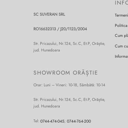
INF
SC SUVERAN SRL
Termeni
Politica
RO16632313 / J20/1123/2004
Cum pl
Str. Pricazului, Nr.124, Sc.C, Et.P, Orăștie,
Cum c
jud. Hunedoara
Informa
SHOWROOM ORĂȘTIE
Orar: Luni – Vineri: 10-18, Sâmbătă: 10-14
Str. Pricazului, Nr.124, Sc.C, Et.P, Orăștie,
jud. Hunedoara
Tel:
0744-474-045
;
0744-764-200