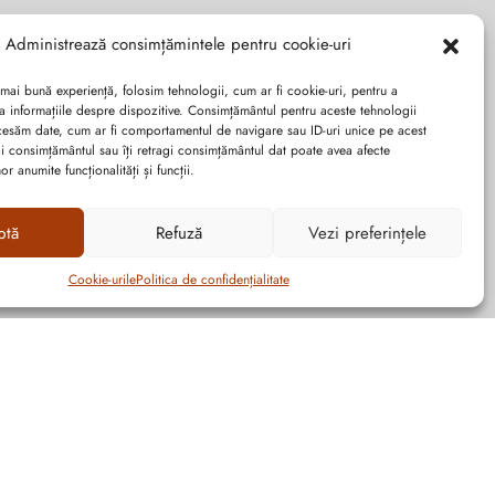
Administrează consimțămintele pentru cookie-uri
 mai bună experiență, folosim tehnologii, cum ar fi cookie-uri, pentru a
a informațiile despre dispozitive. Consimțământul pentru aceste tehnologii
cesăm date, cum ar fi comportamentul de navigare sau ID-uri unice pe acest
dai consimțământul sau îți retragi consimțământul dat poate avea afecte
r anumite funcționalități și funcții.
ptă
Refuză
Vezi preferințele
Cookie-urile
Politica de confidențialitate
Graficã și dezvoltare website