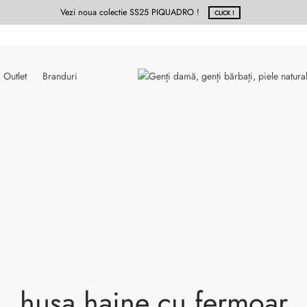
Vezi noua colectie SS25 PIQUADRO !
CLICK !
Outlet
Branduri
husa haine cu fermoar