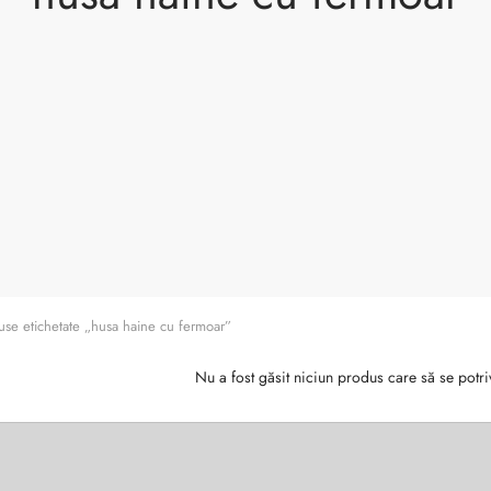
se etichetate „husa haine cu fermoar”
Nu a fost găsit niciun produs care să se potri