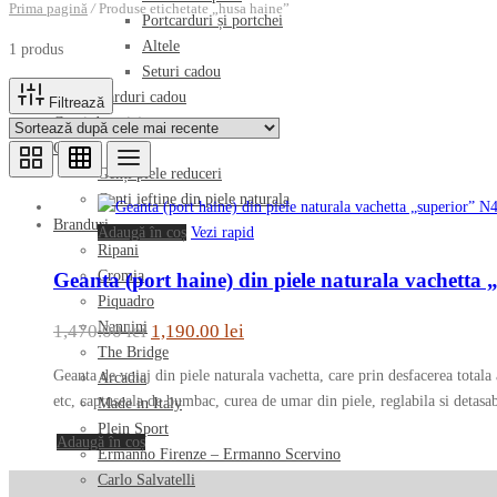
Prima pagină
/
Produse etichetate „husa haine”
Portcarduri și portchei
Altele
1 produs
Seturi cadou
Carduri cadou
Filtrează
Genti de voiaj
Outlet
Genți piele reduceri
Genti ieftine din piele naturala
Branduri
Adaugă în coș
Vezi rapid
Ripani
Cromia
Geanta (port haine) din piele naturala vachetta
Piquadro
Nannini
Prețul
Prețul
1,470.00
lei
1,190.00
lei
The Bridge
inițial
curent
Geanta de voiaj din piele naturala vachetta, care prin desfacerea total
Arcadia
a
este:
etc, captuseala de bumbac, curea de umar din piele, reglabila si detasa
Made in Italy
fost:
1,190.00 lei.
Plein Sport
Adaugă în coș
1,470.00 lei.
Ermanno Firenze – Ermanno Scervino
Carlo Salvatelli