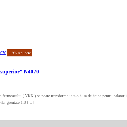
-
19
%
reducere
 „superior” N4070
a a fermoarului ( YKK ) se poate transforma intr-o husa de haine pentru calatori
bila, greutate 1,8 […]