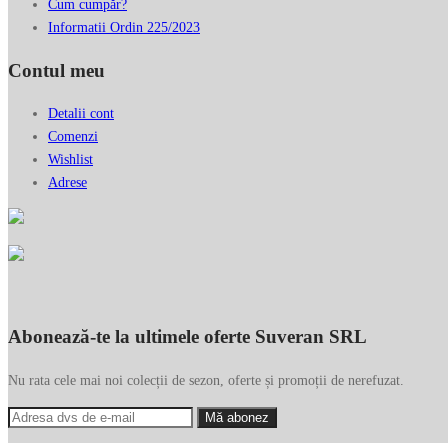
Cum cumpăr?
Informatii Ordin 225/2023
Contul meu
Detalii cont
Comenzi
Wishlist
Adrese
Abonează-te la ultimele oferte Suveran SRL
Nu rata cele mai noi colecții de sezon, oferte și promoții de nerefuzat.