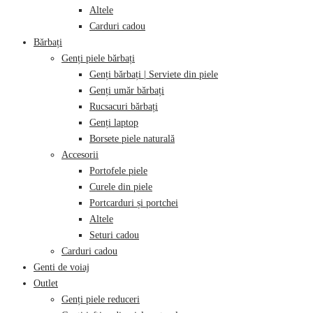
Altele
Carduri cadou
Bărbați
Genți piele bărbați
Genți bărbați | Serviete din piele
Genți umăr bărbați
Rucsacuri bărbați
Genți laptop
Borsete piele naturală
Accesorii
Portofele piele
Curele din piele
Portcarduri și portchei
Altele
Seturi cadou
Carduri cadou
Genti de voiaj
Outlet
Genți piele reduceri