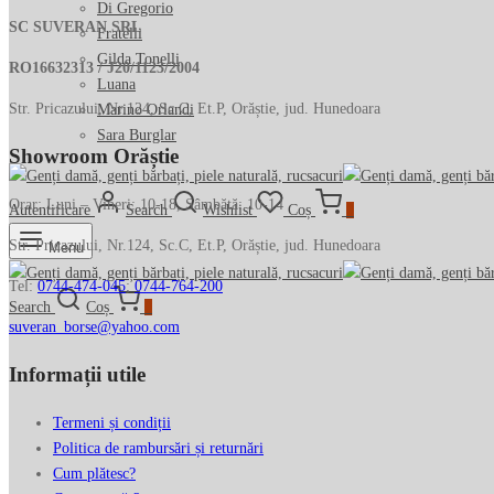
Di Gregorio
SC SUVERAN SRL
Fratelli
Gilda Tonelli
RO16632313 / J20/1123/2004
Luana
Str. Pricazului, Nr.124, Sc.C, Et.P, Orăștie, jud. Hunedoara
Marino Orlandi
Sara Burglar
Showroom Orăștie
Orar: Luni – Vineri: 10-18, Sâmbătă: 10-14
Autentificare
Search
Wishlist
Coș
0
Str. Pricazului, Nr.124, Sc.C, Et.P, Orăștie, jud. Hunedoara
Menu
Tel:
0744-474-045
;
0744-764-200
Search
Coș
0
suveran_borse@yahoo.com
Informații utile
Termeni și condiții
Politica de rambursări și returnări
Cum plătesc?