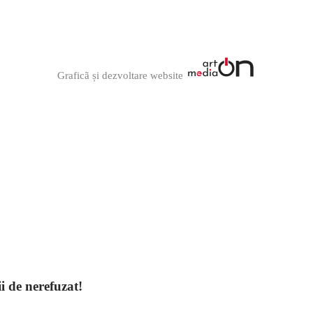
Graficã și dezvoltare website
ii de nerefuzat!