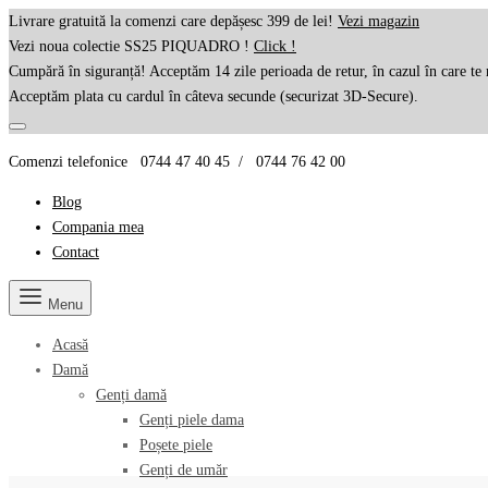
Livrare gratuită la comenzi care depășesc 399 de lei!
Vezi magazin
Vezi noua colectie SS25 PIQUADRO !
Click !
Cumpără în siguranță! Acceptăm 14 zile perioada de retur, în cazul în care te 
Acceptăm plata cu cardul în câteva secunde (securizat 3D-Secure).
Comenzi telefonice 0744 47 40 45 / 0744 76 42 00
Blog
Compania mea
Contact
Menu
Acasă
Damă
Genți damă
Genți piele dama
Poșete piele
Genți de umăr