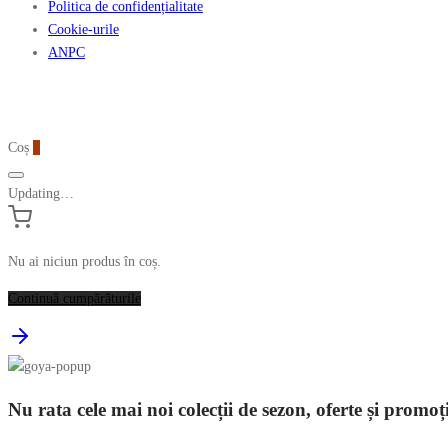
Politica de confidențialitate
Cookie-urile
ANPC
Coș
0
Updating…
Nu ai niciun produs în coș.
Continuă cumpărăturile
Nu rata cele mai noi colecții de sezon, oferte și promoț