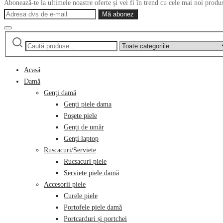
Abonează-te la ultimele noastre oferte și vei fi în trend cu cele mai noi produ
Caută
Narrow
după:
by
category:
Acasă
Damă
Genți damă
Genți piele dama
Poșete piele
Genți de umăr
Genți laptop
Ruscacuri/Serviete
Rucsacuri piele
Serviete piele damă
Accesorii piele
Curele piele
Portofele piele damă
Portcarduri și portchei