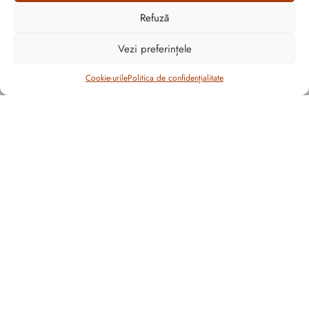
nerefuzat.
Refuză
Cum vă putem ajuta?
Open
Vezi preferințele
chaty
Filtrează
Cookie-urile
Politica de confidențialitate
CULOARE
Politica de confidențialitate
Cookie-urile
MATERIAL
ANPC
Piele naturala
Graficã și dezvoltare website