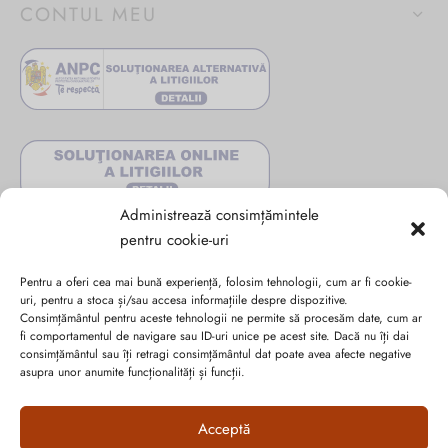
CONTUL MEU
Administrează consimțămintele
pentru cookie-uri
Pentru a oferi cea mai bună experiență, folosim tehnologii, cum ar fi cookie-
uri, pentru a stoca și/sau accesa informațiile despre dispozitive.
Consimțământul pentru aceste tehnologii ne permite să procesăm date, cum ar
fi comportamentul de navigare sau ID-uri unice pe acest site. Dacă nu îți dai
consimțământul sau îți retragi consimțământul dat poate avea afecte negative
Abonează-te la ultimele oferte Suveran SRL
asupra unor anumite funcționalități și funcții.
Nu rata cele mai noi colecții de sezon, oferte și promoții de
Acceptă