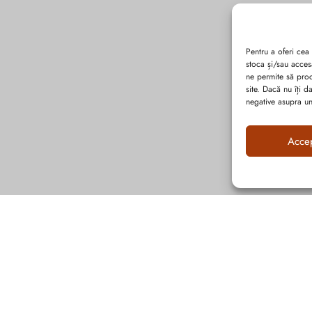
Pentru a oferi cea
stoca și/sau acces
ne permite să pro
site. Dacă nu îți 
negative asupra uno
Acce
Abonează-te la ultimele oferte Suveran SRL
Nu rata cele mai noi colecții de sezon, oferte și promoții de nerefuzat.