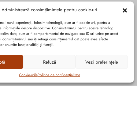
Administrează consimțămintele pentru cookie-uri
 mai bună experiență, folosim tehnologii, cum ar fi cookie-uri, pentru a
a informațiile despre dispozitive. Consimțământul pentru aceste tehnologii
cesăm date, cum ar fi comportamentul de navigare sau ID-uri unice pe acest
dai consimțământul sau îți retragi consimțământul dat poate avea afecte
r anumite funcționalități și funcții.
ptă
Refuză
Vezi preferințele
Cookie-urile
Politica de confidențialitate