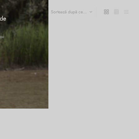
 de
oi