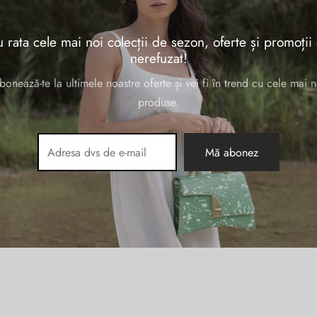
se etichetate „port ipad 12.9”
 rata cele mai noi colecții de sezon, oferte și promoții
nerefuzat!
bonează-te la ultimele noastre oferte și vei fi în trend cu cele mai n
produse.
ermeabil
/BI
țul
Prețul
9.00
lei
ial a
curent
:
este:
.00 lei.
249.00 lei.