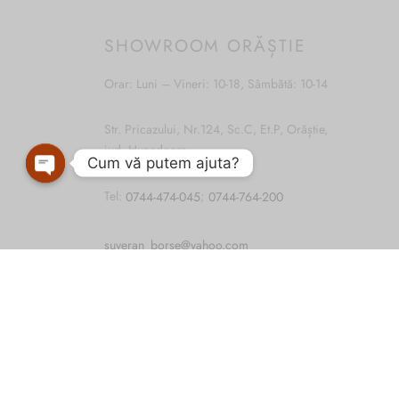
SHOWROOM ORĂȘTIE
Orar: Luni – Vineri: 10-18, Sâmbătă: 10-14
Str. Pricazului, Nr.124, Sc.C, Et.P, Orăștie,
jud. Hunedoara
Cum vă putem ajuta?
Open
Tel:
0744-474-045
;
0744-764-200
chaty
suveran_borse@yahoo.com