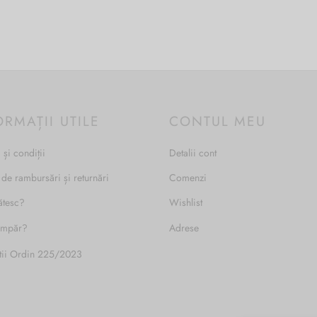
ORMAȚII UTILE
CONTUL MEU
 și condiții
Detalii cont
 de rambursări și returnări
Comenzi
ătesc?
Wishlist
umpăr?
Adrese
tii Ordin 225/2023