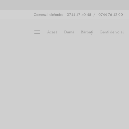
Comenzi telefonice 0744 47 40 45 / 0744 76 42 00
Acasă
Damă
Bărbați
Genti de voiaj