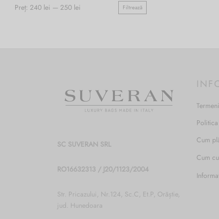
Preț:
240 lei
—
250 lei
Filtrează
Preț
Preț
minim
maxim
INF
Termeni
Politica
Cum pl
SC SUVERAN SRL
Cum c
RO16632313 / J20/1123/2004
Informa
Str. Pricazului, Nr.124, Sc.C, Et.P, Orăștie,
jud. Hunedoara