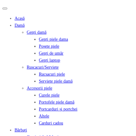
Acasă
Damă
Genți damă
Genți piele dama
Poșete piele
Genți de umăr
Genți laptop
Ruscacuri/Serviete
Rucsacuri piele
Serviete piele damă
Accesorii piele
Curele piele
Portofele piele damă
Portcarduri și portchei
Altele
Carduri cadou
Bărbați