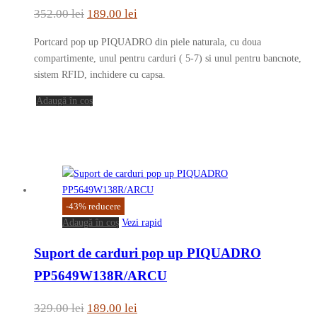
Prețul
Prețul
352.00
lei
189.00
lei
inițial
curent
Portcard pop up PIQUADRO din piele naturala, cu doua
a
este:
compartimente, unul pentru carduri ( 5-7) si unul pentru bancnote,
fost:
189.00 lei.
sistem RFID, inchidere cu capsa.
352.00 lei.
Adaugă în coș
-
43
%
reducere
Adaugă în coș
Vezi rapid
Suport de carduri pop up PIQUADRO
PP5649W138R/ARCU
Prețul
Prețul
329.00
lei
189.00
lei