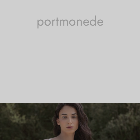
portmonede
se etichetate „portmonede”