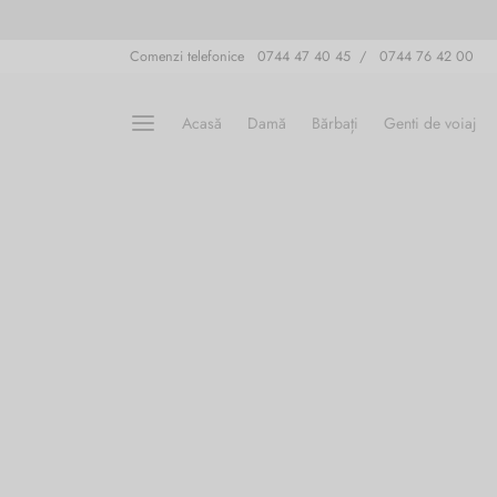
Comenzi telefonice 0744 47 40 45 / 0744 76 42 00
Acasă
Damă
Bărbați
Genti de voiaj