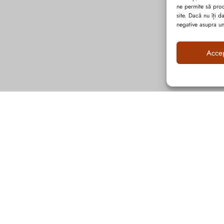
ne permite să pro
site. Dacă nu îți 
negative asupra uno
Acce
Abonează-te la ultimele oferte Suveran SRL
Nu rata cele mai noi colecții de sezon, oferte și promoții de nerefuzat.