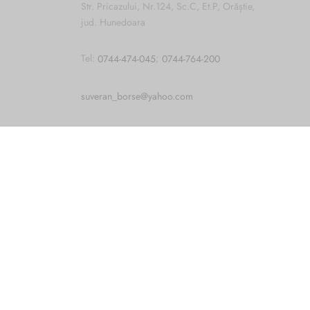
Str. Pricazului, Nr.124, Sc.C, Et.P, Orăștie,
jud. Hunedoara
Tel:
0744-474-045
;
0744-764-200
Cum vă putem ajuta?
Open
chaty
suveran_borse@yahoo.com