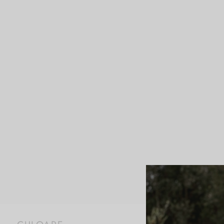
Prima pagină
/
Produ