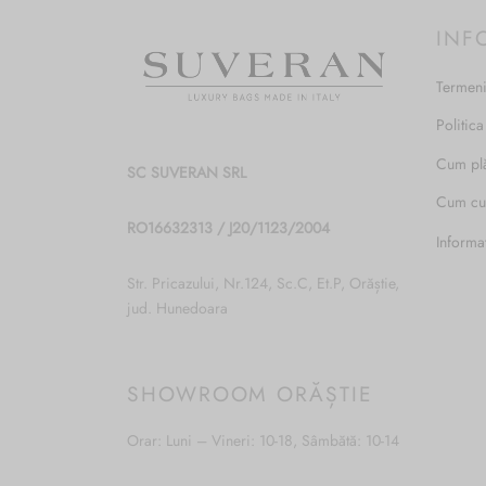
fi
INF
alese
în
Termeni
pagina
produsului.
Politica
Cum pl
SC SUVERAN SRL
Cum c
RO16632313 / J20/1123/2004
Informa
Str. Pricazului, Nr.124, Sc.C, Et.P, Orăștie,
jud. Hunedoara
SHOWROOM ORĂȘTIE
Orar: Luni – Vineri: 10-18, Sâmbătă: 10-14