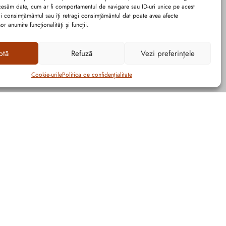
cesăm date, cum ar fi comportamentul de navigare sau ID-uri unice pe acest
dai consimțământul sau îți retragi consimțământul dat poate avea afecte
r anumite funcționalități și funcții.
ptă
Refuză
Vezi preferințele
Cookie-urile
Politica de confidențialitate