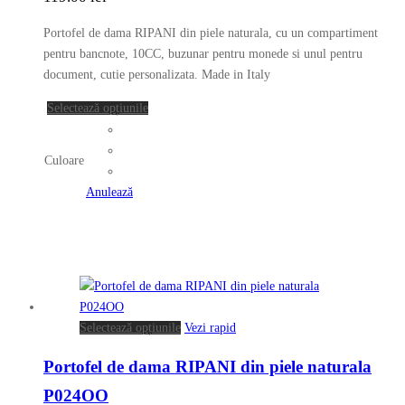
Opțiunile
pot
Portofel de dama RIPANI din piele naturala, cu un compartiment
fi
pentru bancnote, 10CC, buzunar pentru monede si unul pentru
alese
document, cutie personalizata. Made in Italy
în
Acest
Selectează opțiunile
pagina
produs
produsului.
are
Culoare
mai
multe
Anulează
variații.
Opțiunile
pot
fi
alese
în
Acest
Selectează opțiunile
Vezi rapid
pagina
produs
produsului.
Portofel de dama RIPANI din piele naturala
are
mai
P024OO