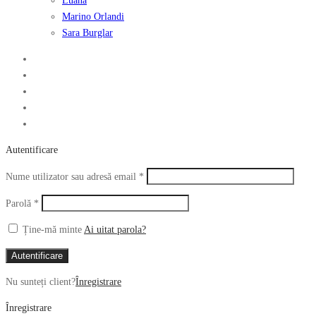
Luana
Marino Orlandi
Sara Burglar
Autentificare
Obligatoriu
Nume utilizator sau adresă email
*
Obligatoriu
Parolă
*
Ține-mă minte
Ai uitat parola?
Autentificare
Nu sunteți client?
Înregistrare
Înregistrare