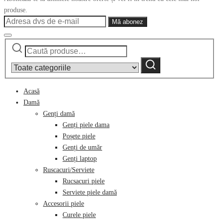
produse.
Caută
Narrow
după:
by
Caută
category:
Acasă
Damă
Genți damă
Genți piele dama
Poșete piele
Genți de umăr
Genți laptop
Ruscacuri/Serviete
Rucsacuri piele
Serviete piele damă
Accesorii piele
Curele piele