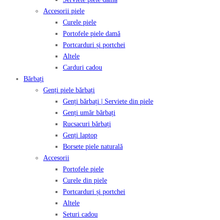
Accesorii piele
Curele piele
Portofele piele damă
Portcarduri și portchei
Altele
Carduri cadou
Bărbați
Genți piele bărbați
Genți bărbați | Serviete din piele
Genți umăr bărbați
Rucsacuri bărbați
Genți laptop
Borsete piele naturală
Accesorii
Portofele piele
Curele din piele
Portcarduri și portchei
Altele
Seturi cadou