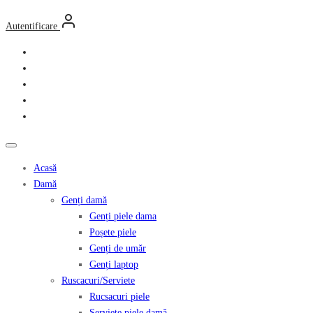
Autentificare
Acasă
Damă
Genți damă
Genți piele dama
Poșete piele
Genți de umăr
Genți laptop
Ruscacuri/Serviete
Rucsacuri piele
Serviete piele damă