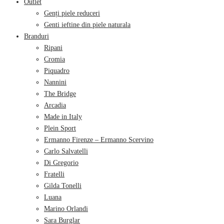
Outlet
Genți piele reduceri
Genti ieftine din piele naturala
Branduri
Ripani
Cromia
Piquadro
Nannini
The Bridge
Arcadia
Made in Italy
Plein Sport
Ermanno Firenze – Ermanno Scervino
Carlo Salvatelli
Di Gregorio
Fratelli
Gilda Tonelli
Luana
Marino Orlandi
Sara Burglar