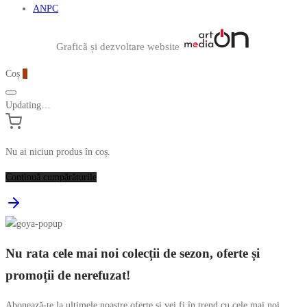
ANPC
Graficã și dezvoltare website
Coș
0
Updating…
Nu ai niciun produs în coș.
Continuă cumpărăturile
Nu rata cele mai noi colecții de sezon, oferte și
promoții de nerefuzat!
Abonează-te la ultimele noastre oferte și vei fi în trend cu cele mai noi