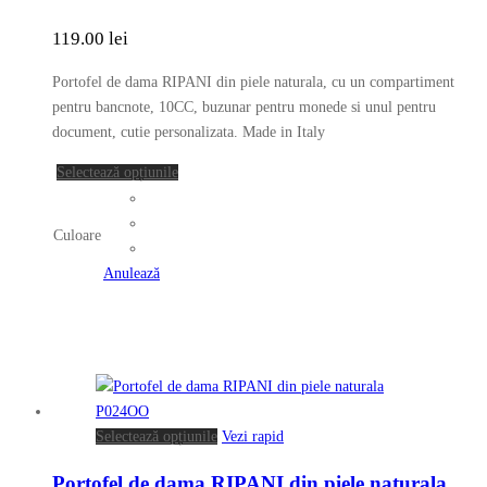
multe
variații.
119.00
lei
Opțiunile
pot
Portofel de dama RIPANI din piele naturala, cu un compartiment
fi
pentru bancnote, 10CC, buzunar pentru monede si unul pentru
alese
document, cutie personalizata. Made in Italy
în
Acest
Selectează opțiunile
pagina
produs
produsului.
are
Culoare
mai
multe
Anulează
variații.
Opțiunile
pot
fi
alese
în
Acest
Selectează opțiunile
Vezi rapid
pagina
produs
produsului.
Portofel de dama RIPANI din piele naturala
are