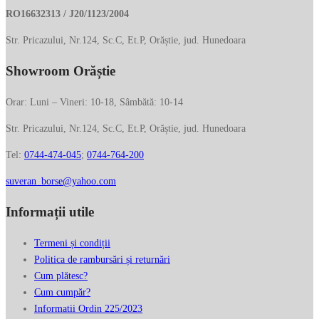
pagina
RO16632313 / J20/1123/2004
produsului.
Str. Pricazului, Nr.124, Sc.C, Et.P, Orăștie, jud. Hunedoara
Showroom Orăștie
Orar: Luni – Vineri: 10-18, Sâmbătă: 10-14
Str. Pricazului, Nr.124, Sc.C, Et.P, Orăștie, jud. Hunedoara
Tel:
0744-474-045
;
0744-764-200
suveran_borse@yahoo.com
Informații utile
Termeni și condiții
Politica de rambursări și returnări
Cum plătesc?
Cum cumpăr?
Informatii Ordin 225/2023