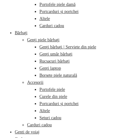
Portofele piele damă
Portcarduri și portchei
Altele
Carduri cadou
Bărbați
Genți piele bărbați
Genți bărbați | Serviete din piele
Genți umăr bărbați
Rucsacuri bărbați
Genți laptop
Borsete piele naturală
Accesorii
Portofele piele
Curele din piele
Portcarduri și portchei
Altele
Seturi cadou
Carduri cadou
Genti de voiaj