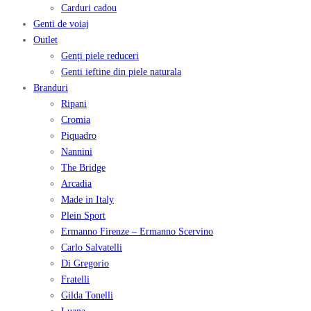
Carduri cadou
Genti de voiaj
Outlet
Genți piele reduceri
Genti ieftine din piele naturala
Branduri
Ripani
Cromia
Piquadro
Nannini
The Bridge
Arcadia
Made in Italy
Plein Sport
Ermanno Firenze – Ermanno Scervino
Carlo Salvatelli
Di Gregorio
Fratelli
Gilda Tonelli