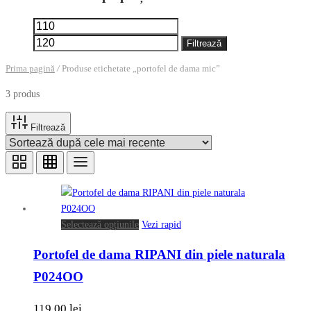
Preț
Preț
minim
maxim
Filtrează
Prima pagină
/
Produse etichetate „portofel de dama mic”
3 produs
Filtrează
Acest
Selectează opțiunile
Vezi rapid
produs
Portofel de dama RIPANI din piele naturala
are
mai
P024OO
multe
variații.
119.00
lei