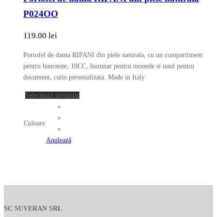
mai
P024OO
multe
variații.
119.00
lei
Opțiunile
pot
Portofel de dama RIPANI din piele naturala, cu un compartiment
fi
pentru bancnote, 10CC, buzunar pentru monede si unul pentru
alese
document, cutie personalizata. Made in Italy
în
Acest
Selectează opțiunile
pagina
produs
produsului.
are
Culoare
mai
multe
Anulează
variații.
Opțiunile
pot
fi
alese
în
SC SUVERAN SRL