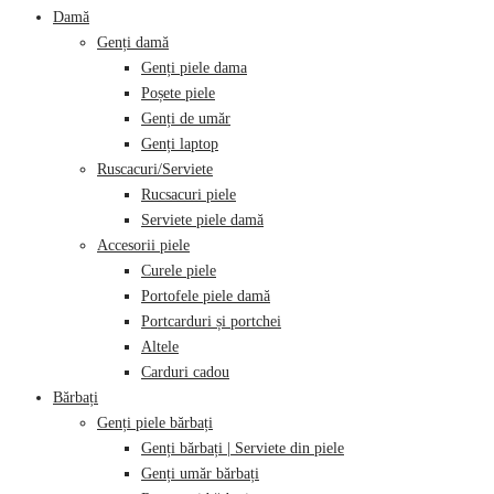
Damă
Genți damă
Genți piele dama
Poșete piele
Genți de umăr
Genți laptop
Ruscacuri/Serviete
Rucsacuri piele
Serviete piele damă
Accesorii piele
Curele piele
Portofele piele damă
Portcarduri și portchei
Altele
Carduri cadou
Bărbați
Genți piele bărbați
Genți bărbați | Serviete din piele
Genți umăr bărbați