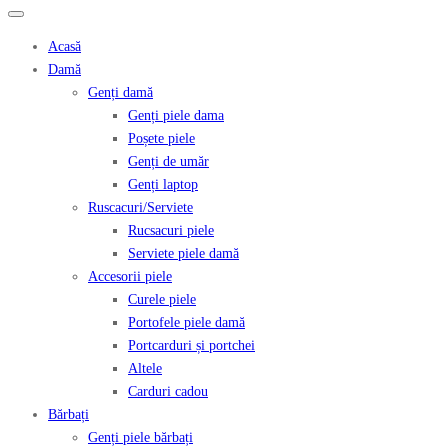
Acasă
Damă
Genți damă
Genți piele dama
Poșete piele
Genți de umăr
Genți laptop
Ruscacuri/Serviete
Rucsacuri piele
Serviete piele damă
Accesorii piele
Curele piele
Portofele piele damă
Portcarduri și portchei
Altele
Carduri cadou
Bărbați
Genți piele bărbați