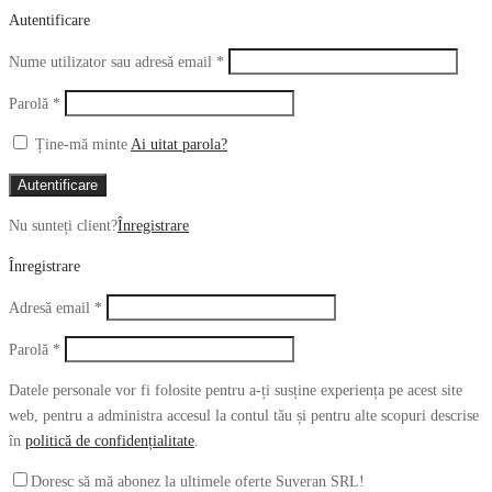
Autentificare
Obligatoriu
Nume utilizator sau adresă email
*
Obligatoriu
Parolă
*
Ține-mă minte
Ai uitat parola?
Autentificare
Nu sunteți client?
Înregistrare
Înregistrare
Obligatoriu
Adresă email
*
Obligatoriu
Parolă
*
Datele personale vor fi folosite pentru a-ți susține experiența pe acest site
web, pentru a administra accesul la contul tău și pentru alte scopuri descrise
în
politică de confidențialitate
.
Doresc să mă abonez la ultimele oferte Suveran SRL!