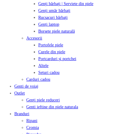
Genți bărbați | Serviete din piele
Genți umăr bărbați
Rucsacuri bărbați
Genți laptop
Borsete piele naturală
Accesorii
Portofele piele
Curele din piele
Portcarduri și portchei
Altele
Seturi cadou
Carduri cadou
Genti de voiaj
Outlet
Genți piele reduceri
Genti ieftine din piele naturala
Branduri
Ripani
Cromia