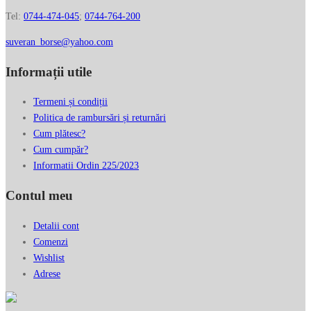
Tel:
0744-474-045
;
0744-764-200
suveran_borse@yahoo.com
Informații utile
Termeni și condiții
Politica de rambursări și returnări
Cum plătesc?
Cum cumpăr?
Informatii Ordin 225/2023
Contul meu
Detalii cont
Comenzi
Wishlist
Adrese