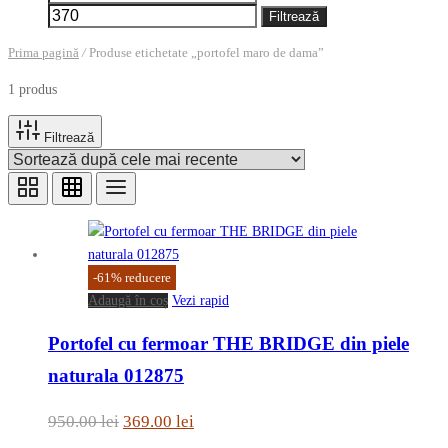
minim
maxim
Filtrează
Prima pagină
/
Produse etichetate „portofel maro de dama”
1 produs
Filtrează
-
61
%
reducere
Adaugă în coș
Vezi rapid
Portofel cu fermoar THE BRIDGE din piele
naturala 012875
Prețul
Prețul
950.00
lei
369.00
lei