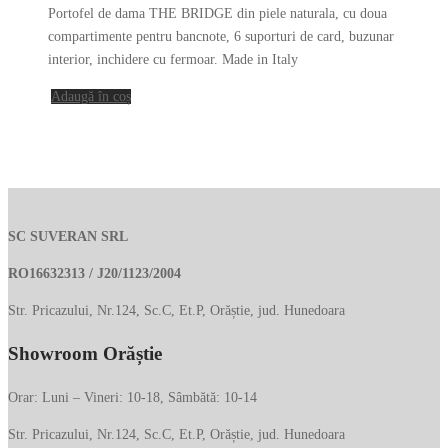
inițial
curent
Portofel de dama THE BRIDGE din piele naturala, cu doua
a
este:
compartimente pentru bancnote, 6 suporturi de card, buzunar
fost:
369.00 lei.
interior, inchidere cu fermoar. Made in Italy
950.00 lei.
Adaugă în coș
SC SUVERAN SRL
RO16632313 / J20/1123/2004
Str. Pricazului, Nr.124, Sc.C, Et.P, Orăștie, jud. Hunedoara
Showroom Orăștie
Orar: Luni – Vineri: 10-18, Sâmbătă: 10-14
Str. Pricazului, Nr.124, Sc.C, Et.P, Orăștie, jud. Hunedoara