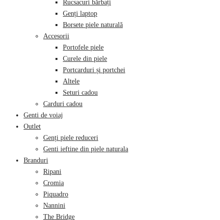
Rucsacuri bărbați
Genți laptop
Borsete piele naturală
Accesorii
Portofele piele
Curele din piele
Portcarduri și portchei
Altele
Seturi cadou
Carduri cadou
Genti de voiaj
Outlet
Genți piele reduceri
Genti ieftine din piele naturala
Branduri
Ripani
Cromia
Piquadro
Nannini
The Bridge