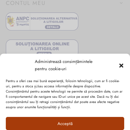
CONTUL MEU
Administrează consimțămintele
pentru cookie-uri
Pentru a oferi cea mai bună experiență, folosim tehnologii, cum ar fi cookie-
uri, pentru a stoca și/sau accesa informațiile despre dispozitive.
Consimțământul pentru aceste tehnologii ne permite să procesăm date, cum ar
fi comportamentul de navigare sau ID-uri unice pe acest site. Dacă nu îți dai
consimțământul sau îți retragi consimțământul dat poate avea afecte negative
Abonează-te la ultimele oferte Suveran SRL
asupra unor anumite funcționalități și funcții.
Nu rata cele mai noi colecții de sezon, oferte și promoții de
Acceptă
nerefuzat.