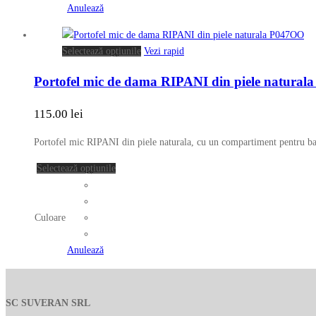
produsului.
variații.
Anulează
Opțiunile
pot
Acest
Selectează opțiunile
Vezi rapid
fi
produs
alese
Portofel mic de dama RIPANI din piele natura
are
în
mai
pagina
115.00
lei
multe
produsului.
variații.
Portofel mic RIPANI din piele naturala, cu un compartiment pentru ban
Opțiunile
pot
Acest
Selectează opțiunile
fi
produs
alese
are
în
mai
Culoare
pagina
multe
produsului.
variații.
Anulează
Opțiunile
pot
fi
SC SUVERAN SRL
alese