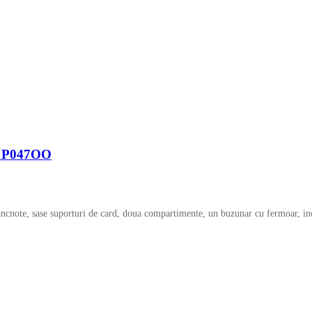
la P047OO
cnote, sase suporturi de card, doua compartimente, un buzunar cu fermoar, inc