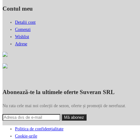
Contul meu
Detalii cont
Comenzi
Wishlist
Adrese
Abonează-te la ultimele oferte Suveran SRL
Nu rata cele mai noi colecții de sezon, oferte și promoții de nerefuzat.
Politica de confidențialitate
Cookie-urile