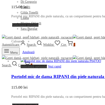
Di Gregorio
mai
115.00
lei
Fratelli
multe
Gilda Tonelli
variații.
Portofel mic RIPANI din piele naturala, cu un compartiment pentru ban
Luana
Opțiunile
Marino Orlandi
pot
Acest
Selectează opțiunile
Sara Burglar
fi
produs
alese
are
în
mai
Culoare
Autentificare
Search
Wishlist
Coș
0
pagina
multe
produsului.
variații.
Anulează
Menu
Opțiunile
pot
Search
Coș
0
Acest
Selectează opțiunile
Vezi rapid
fi
produs
alese
Portofel mic de dama RIPANI din piele natura
are
în
mai
pagina
115.00
lei
multe
produsului.
variații.
Portofel mic RIPANI din piele naturala, cu un compartiment pentru ban
Opțiunile
pot