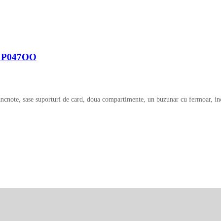
la P047OO
cnote, sase suporturi de card, doua compartimente, un buzunar cu fermoar, inc