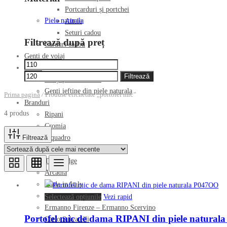
Portcarduri și portchei
Piele naturala
Altele
Seturi cadou
Filtrează după preț
Carduri cadou
Genti de voiaj
Preț
Preț
Outlet
minim
maxim
Filtrează
Genți piele reduceri
Genti ieftine din piele naturala
Prima pagină
/
Produse etichetate „portofel mic”
Branduri
4 produs
Ripani
Cromia
Filtrează
Piquadro
Nannini
The Bridge
Arcadia
Made in Italy
Plein Sport
Acest
Selectează opțiunile
Vezi rapid
Ermanno Firenze – Ermanno Scervino
produs
Portofel mic de dama RIPANI din piele natura
Carlo Salvatelli
are