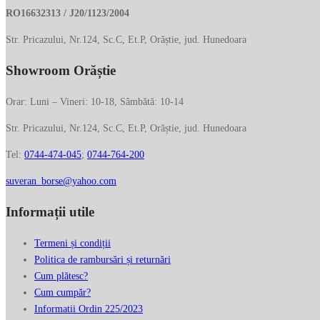
RO16632313 / J20/1123/2004
în
pagina
Str. Pricazului, Nr.124, Sc.C, Et.P, Orăștie, jud. Hunedoara
produsului.
Showroom Orăștie
Orar: Luni – Vineri: 10-18, Sâmbătă: 10-14
Str. Pricazului, Nr.124, Sc.C, Et.P, Orăștie, jud. Hunedoara
Tel:
0744-474-045
;
0744-764-200
suveran_borse@yahoo.com
Informații utile
Termeni și condiții
Politica de rambursări și returnări
Cum plătesc?
Cum cumpăr?
Informatii Ordin 225/2023