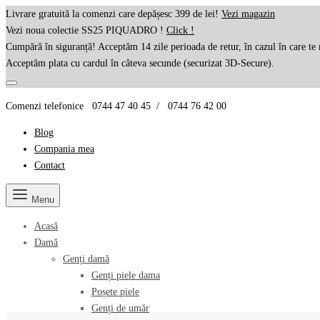
Livrare gratuită la comenzi care depășesc 399 de lei!
Vezi magazin
Vezi noua colectie SS25 PIQUADRO !
Click !
Cumpără în siguranță! Acceptăm 14 zile perioada de retur, în cazul în care te 
Acceptăm plata cu cardul în câteva secunde (securizat 3D-Secure).
Comenzi telefonice 0744 47 40 45 / 0744 76 42 00
Blog
Compania mea
Contact
Menu
Acasă
Damă
Genți damă
Genți piele dama
Poșete piele
Genți de umăr