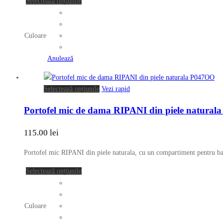
Acest
Selectează opțiunile
fi
produs
alese
are
în
mai
Culoare
pagina
multe
produsului.
variații.
Anulează
Opțiunile
pot
Acest
Selectează opțiunile
Vezi rapid
fi
produs
alese
Portofel mic de dama RIPANI din piele natura
are
în
mai
pagina
115.00
lei
multe
produsului.
variații.
Portofel mic RIPANI din piele naturala, cu un compartiment pentru ban
Opțiunile
pot
Acest
Selectează opțiunile
fi
produs
alese
are
în
mai
Culoare
pagina
multe