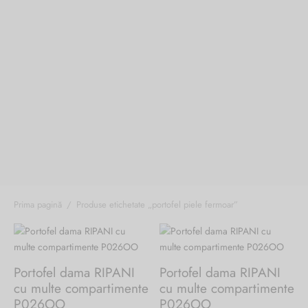
ri cadou
e piele naturală
i cadou
ridge
ia
n Italy
 Sport
no Firenze – Ermanno Scervino
Salvatelli
egorio
Prima pagină
/
Produse etichetate „portofel piele fermoar”
i
Tonelli
Portofel dama RIPANI
Portofel dama RIPANI
cu multe compartimente
cu multe compartimente
o Orlandi
P026OO
P026OO