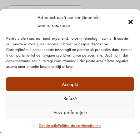
Administrează consimțămintele
pentru cookie-uri
Pentru a oferi cea mai bună experiență, folosim tehnologii, cum ar fi cookie-
uri, pentru a stoca și/sau accesa informațiile despre dispozitive.
Consimțământul pentru aceste tehnologii ne permite să procesăm date, cum ar
fi comportamentul de navigare sau ID-uri unice pe acest site. Dacă nu îți dai
consimțământul sau îți retragi consimțământul dat poate avea afecte negative
asupra unor anumite funcționalități și funcții.
Acceptă
Abonează-te la ultimele oferte Suveran SRL
Refuză
Cum vă putem ajuta?
Nu rata cele mai noi colecții de sezon, oferte și promoții de
Vezi preferințele
Open
nerefuzat.
chaty
Filtrează
Cookie-urile
Politica de confidențialitate