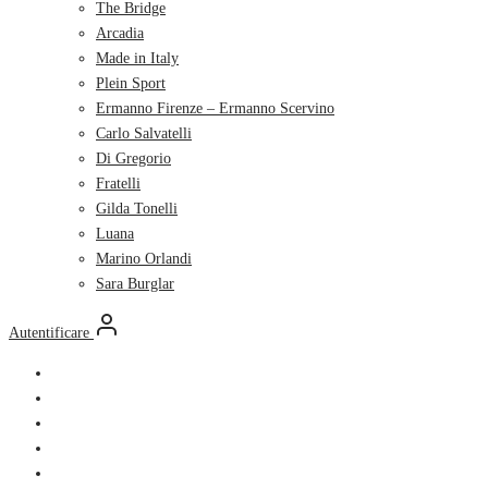
The Bridge
Arcadia
Made in Italy
Plein Sport
Ermanno Firenze – Ermanno Scervino
Carlo Salvatelli
Di Gregorio
Fratelli
Gilda Tonelli
Luana
Marino Orlandi
Sara Burglar
Autentificare