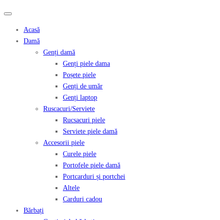
Acasă
Damă
Genți damă
Genți piele dama
Poșete piele
Genți de umăr
Genți laptop
Ruscacuri/Serviete
Rucsacuri piele
Serviete piele damă
Accesorii piele
Curele piele
Portofele piele damă
Portcarduri și portchei
Altele
Carduri cadou
Bărbați