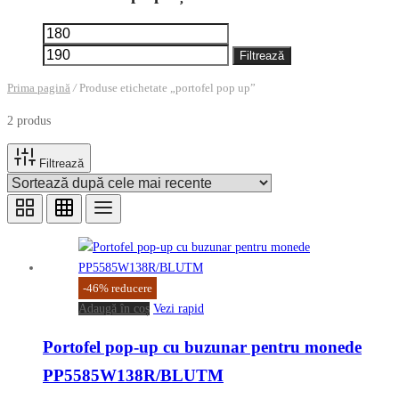
Preț
Preț
minim
maxim
Filtrează
Prima pagină
/
Produse etichetate „portofel pop up”
2 produs
Filtrează
-
46
%
reducere
Adaugă în coș
Vezi rapid
Portofel pop-up cu buzunar pentru monede
PP5585W138R/BLUTM