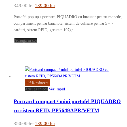
Prețul
Prețul
349.00
lei
189.00
lei
inițial
curent
Portofel pop up / portcard PIQUADRO cu buzunar pentru monede,
a
este:
compartiment pentru bancnote, sistem de culisare pentru 5 – 7
fost:
189.00 lei.
carduri, sistem RFID, greutate 107gr.
349.00 lei.
Adaugă în coș
-
46
%
reducere
Adaugă în coș
Vezi rapid
Portcard compact / mini portofel PIQUADRO
cu sistem RFID, PP5649APR/VETM
Prețul
Prețul
350.00
lei
189.00
lei