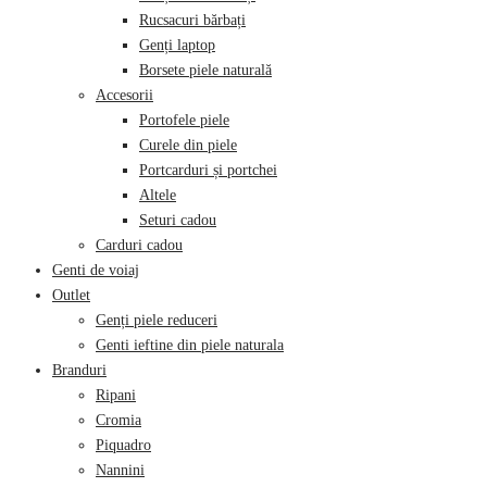
Rucsacuri bărbați
Genți laptop
Borsete piele naturală
Accesorii
Portofele piele
Curele din piele
Portcarduri și portchei
Altele
Seturi cadou
Carduri cadou
Genti de voiaj
Outlet
Genți piele reduceri
Genti ieftine din piele naturala
Branduri
Ripani
Cromia
Piquadro
Nannini