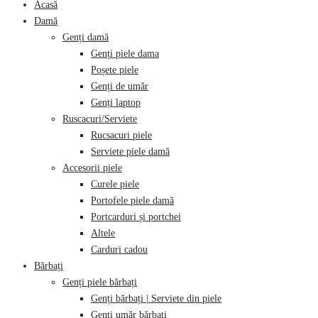
Acasă
Damă
Genți damă
Genți piele dama
Poșete piele
Genți de umăr
Genți laptop
Ruscacuri/Serviete
Rucsacuri piele
Serviete piele damă
Accesorii piele
Curele piele
Portofele piele damă
Portcarduri și portchei
Altele
Carduri cadou
Bărbați
Genți piele bărbați
Genți bărbați | Serviete din piele
Genți umăr bărbați