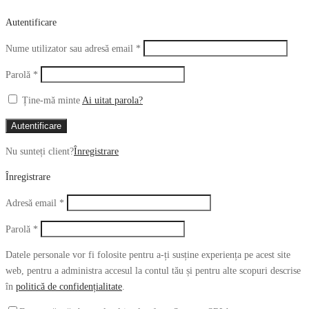
Autentificare
Obligatoriu
Nume utilizator sau adresă email
*
Obligatoriu
Parolă
*
Ține-mă minte
Ai uitat parola?
Autentificare
Nu sunteți client?
Înregistrare
Înregistrare
Obligatoriu
Adresă email
*
Obligatoriu
Parolă
*
Datele personale vor fi folosite pentru a-ți susține experiența pe acest site
web, pentru a administra accesul la contul tău și pentru alte scopuri descrise
în
politică de confidențialitate
.