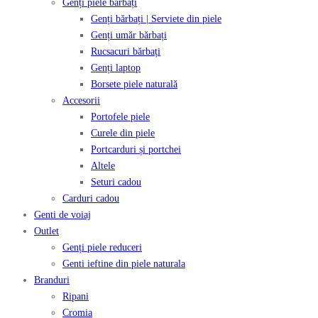
Genți piele bărbați
Genți bărbați | Serviete din piele
Genți umăr bărbați
Rucsacuri bărbați
Genți laptop
Borsete piele naturală
Accesorii
Portofele piele
Curele din piele
Portcarduri și portchei
Altele
Seturi cadou
Carduri cadou
Genti de voiaj
Outlet
Genți piele reduceri
Genti ieftine din piele naturala
Branduri
Ripani
Cromia