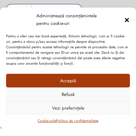
Administrează consimțămintele
pentru cookie-uri
Pentru a oferi cea mai bună experiență, folosim tehnologii, cum ar fi cookie-
uri, pentru a stoca și/sau accesa informațiile despre dispozitive.
Consimțământul pentru aceste tehnologii ne permite să procesăm date, cum ar
fi comportamentul de navigare sau ID-uri unice pe acest site. Dacă nu îți dai
consimțământul sau îți retragi consimțământul dat poate avea afecte negative
asupra unor anumite funcționalități și funcții.
Acceptă
Abonează-te la ultimele oferte Suveran SRL
Refuză
Nu rata cele mai noi colecții de sezon, oferte și promoții de
Vezi preferințele
nerefuzat.
Filtrează
Cookie-urile
Politica de confidențialitate