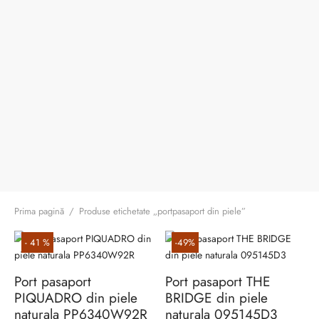
ri cadou
e piele naturală
i cadou
ridge
ia
n Italy
 Sport
no Firenze – Ermanno Scervino
Salvatelli
egorio
Prima pagină
/
Produse etichetate „portpasaport din piele”
i
-
41
%
-
49
%
Tonelli
Port pasaport
Port pasaport THE
PIQUADRO din piele
BRIDGE din piele
o Orlandi
naturala PP6340W92R
naturala 095145D3