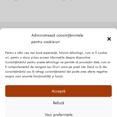
produs
produs
are
are
mai
mai
multe
multe
variații.
variații.
Opțiunile
Opțiunile
Administrează consimțămintele
pot
pot
pentru cookie-uri
fi
fi
alese
alese
SC SUVERAN SRL
Pentru a oferi cea mai bună experiență, folosim tehnologii, cum ar fi cookie-
în
în
uri, pentru a stoca și/sau accesa informațiile despre dispozitive.
pagina
pagina
Consimțământul pentru aceste tehnologii ne permite să procesăm date, cum ar
RO16632313 / J20/1123/2004
produsului.
produsului.
fi comportamentul de navigare sau ID-uri unice pe acest site. Dacă nu îți dai
consimțământul sau îți retragi consimțământul dat poate avea afecte negative
asupra unor anumite funcționalități și funcții.
Str. Pricazului, Nr.124, Sc.C, Et.P, Orăștie, jud. Hunedoara
SHOWROOM ORĂȘTIE
Acceptă
INFORMAȚII UTILE
Refuză
Cum vă putem ajuta?
Open
Vezi preferințele
CONTUL MEU