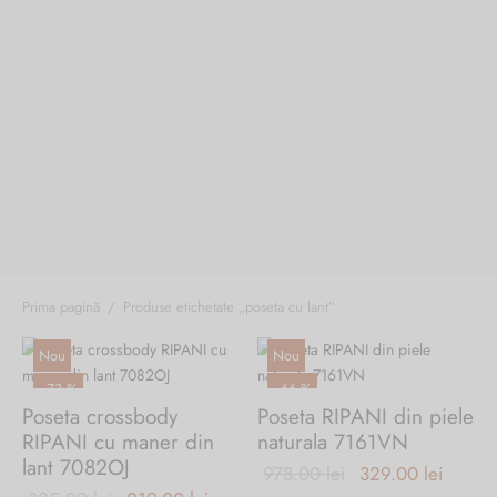
Burglar
Prima pagină
/
Produse etichetate „poseta cu lant”
Nou
Nou
-
73
%
-
66
%
Poseta crossbody
Poseta RIPANI din piele
RIPANI cu maner din
naturala 7161VN
lant 7082OJ
Prețul
Prețul
978.00
lei
329.00
lei