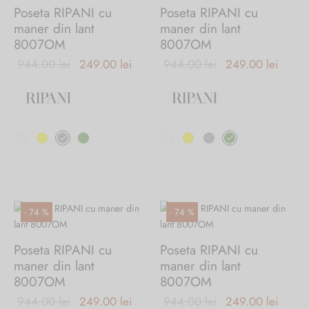
pot
pot
Poseta RIPANI cu
Poseta RIPANI cu
fi
fi
maner din lant
maner din lant
alese
alese
8007OM
8007OM
în
în
Prețul
Prețul
Prețul
Prețul
944.00
lei
249.00
lei
944.00
lei
249.00
lei
pagina
pagina
inițial a
curent
inițial a
curen
produsului.
produsului.
fost:
este:
fost:
este:
944.00 lei.
249.00 lei.
944.00 lei.
249.0
Acest
Acest
produs
produs
are
are
mai
mai
multe
multe
variații.
variații.
-
74
%
-
74
%
Opțiunile
Opțiunile
pot
pot
Poseta RIPANI cu
Poseta RIPANI cu
fi
fi
maner din lant
maner din lant
alese
alese
8007OM
8007OM
în
în
Prețul
Prețul
Prețul
Prețul
944.00
lei
249.00
lei
944.00
lei
249.00
lei
pagina
pagina