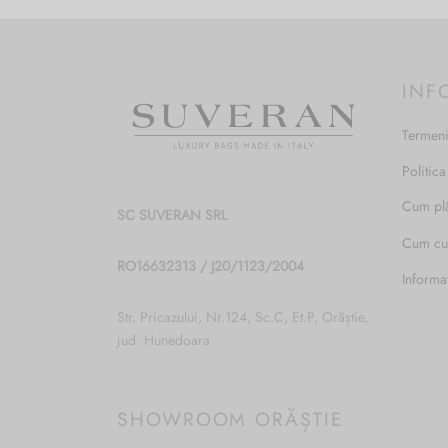
produs
are
mai
INF
multe
variații.
Termeni
Opțiunile
pot
Politica
fi
alese
Cum pl
SC SUVERAN SRL
în
Cum c
pagina
RO16632313 / J20/1123/2004
produsului.
Informa
Str. Pricazului, Nr.124, Sc.C, Et.P, Orăștie,
jud. Hunedoara
SHOWROOM ORĂȘTIE