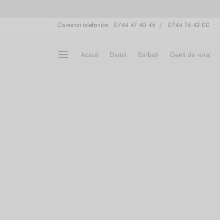
Comenzi telefonice 0744 47 40 45 / 0744 76 42 00
Acasă
Damă
Bărbați
Genti de voiaj