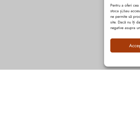
Pentru a oferi cea
stoca și/sau acces
ne permite să pro
site. Dacă nu îți 
negative asupra uno
Acce
Abonează-te la ultimele oferte Suveran SRL
Nu rata cele mai noi colecții de sezon, oferte și promoții de nerefuzat.