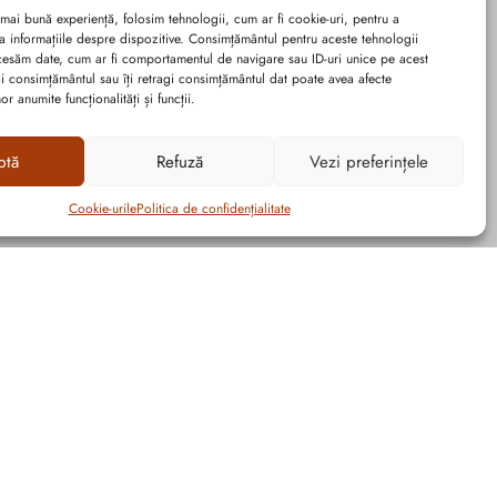
 mai bună experiență, folosim tehnologii, cum ar fi cookie-uri, pentru a
a informațiile despre dispozitive. Consimțământul pentru aceste tehnologii
cesăm date, cum ar fi comportamentul de navigare sau ID-uri unice pe acest
dai consimțământul sau îți retragi consimțământul dat poate avea afecte
r anumite funcționalități și funcții.
ptă
Refuză
Vezi preferințele
Cookie-urile
Politica de confidențialitate