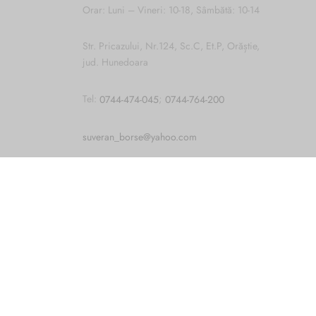
Orar: Luni – Vineri: 10-18, Sâmbătă: 10-14
Str. Pricazului, Nr.124, Sc.C, Et.P, Orăștie,
jud. Hunedoara
Cum vă putem ajuta?
Tel:
0744-474-045
;
0744-764-200
Open
chaty
suveran_borse@yahoo.com