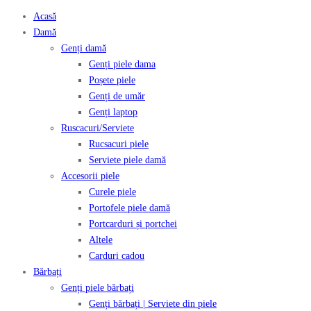
Acasă
Damă
Genți damă
Genți piele dama
Poșete piele
Genți de umăr
Genți laptop
Ruscacuri/Serviete
Rucsacuri piele
Serviete piele damă
Accesorii piele
Curele piele
Portofele piele damă
Portcarduri și portchei
Altele
Carduri cadou
Bărbați
Genți piele bărbați
Genți bărbați | Serviete din piele