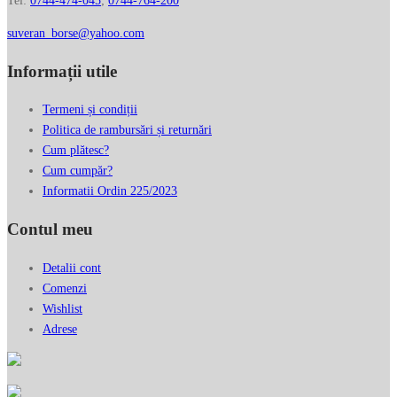
Tel:
0744-474-045
;
0744-764-200
suveran_borse@yahoo.com
Informații utile
Termeni și condiții
Politica de rambursări și returnări
Cum plătesc?
Cum cumpăr?
Informatii Ordin 225/2023
Contul meu
Detalii cont
Comenzi
Wishlist
Adrese