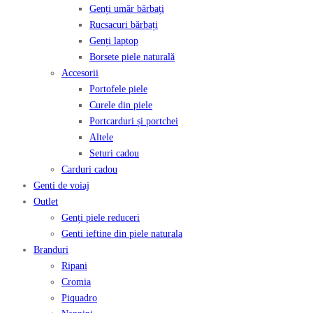
Genți umăr bărbați
Rucsacuri bărbați
Genți laptop
Borsete piele naturală
Accesorii
Portofele piele
Curele din piele
Portcarduri și portchei
Altele
Seturi cadou
Carduri cadou
Genti de voiaj
Outlet
Genți piele reduceri
Genti ieftine din piele naturala
Branduri
Ripani
Cromia
Piquadro