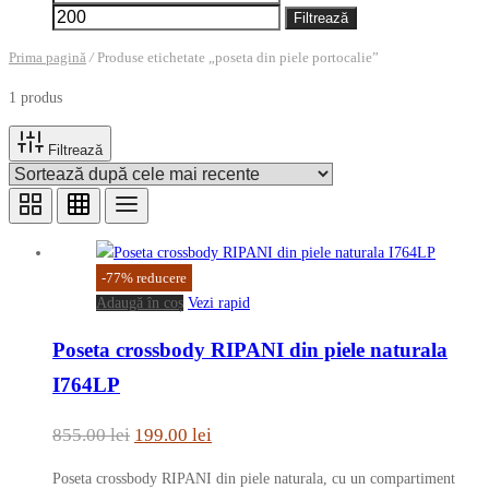
minim
maxim
Filtrează
Prima pagină
/
Produse etichetate „poseta din piele portocalie”
1 produs
Filtrează
-
77
%
reducere
Adaugă în coș
Vezi rapid
Poseta crossbody RIPANI din piele naturala
I764LP
Prețul
Prețul
855.00
lei
199.00
lei
inițial
curent
Poseta crossbody RIPANI din piele naturala, cu un compartiment