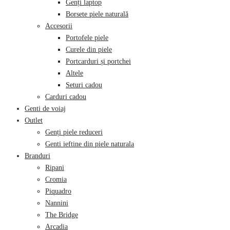
Genți laptop
Borsete piele naturală
Accesorii
Portofele piele
Curele din piele
Portcarduri și portchei
Altele
Seturi cadou
Carduri cadou
Genti de voiaj
Outlet
Genți piele reduceri
Genti ieftine din piele naturala
Branduri
Ripani
Cromia
Piquadro
Nannini
The Bridge
Arcadia