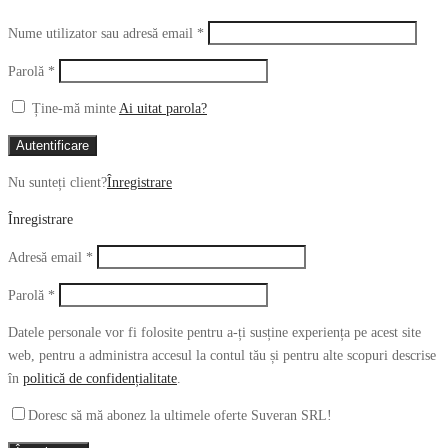
Obligatoriu
Nume utilizator sau adresă email
*
Obligatoriu
Parolă
*
Ține-mă minte
Ai uitat parola?
Autentificare
Nu sunteți client?
Înregistrare
Înregistrare
Obligatoriu
Adresă email
*
Obligatoriu
Parolă
*
Datele personale vor fi folosite pentru a-ți susține experiența pe acest site
web, pentru a administra accesul la contul tău și pentru alte scopuri descrise
în
politică de confidențialitate
.
Doresc să mă abonez la ultimele oferte Suveran SRL!