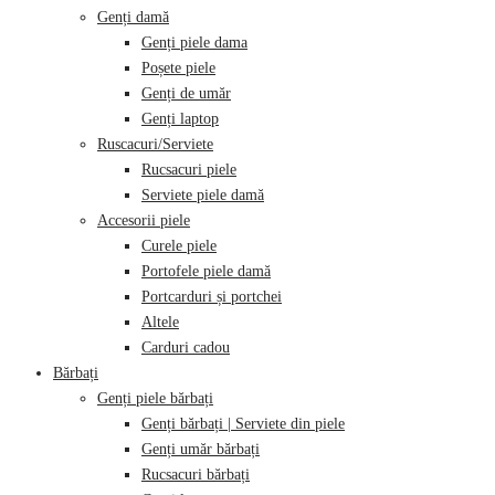
Genți damă
Genți piele dama
Poșete piele
Genți de umăr
Genți laptop
Ruscacuri/Serviete
Rucsacuri piele
Serviete piele damă
Accesorii piele
Curele piele
Portofele piele damă
Portcarduri și portchei
Altele
Carduri cadou
Bărbați
Genți piele bărbați
Genți bărbați | Serviete din piele
Genți umăr bărbați
Rucsacuri bărbați