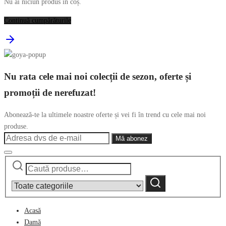
Nu ai niciun produs în coș.
Continuă cumpărăturile
Nu rata cele mai noi colecții de sezon, oferte și
promoții de nerefuzat!
Abonează-te la ultimele noastre oferte și vei fi în trend cu cele mai noi
produse.
Caută
Narrow
după:
by
Caută
category:
Acasă
Damă