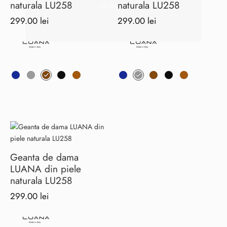
naturala LU258
naturala LU258
în
în
299.00
lei
299.00
lei
pagina
pagina
produsului.
produsului.
Acest
Acest
produs
produs
are
are
mai
mai
multe
multe
variații.
variații.
Opțiunile
Opțiunile
pot
pot
Geanta de dama
fi
fi
LUANA din piele
alese
alese
naturala LU258
în
în
299.00
lei
pagina
pagina
produsului.
produsului.