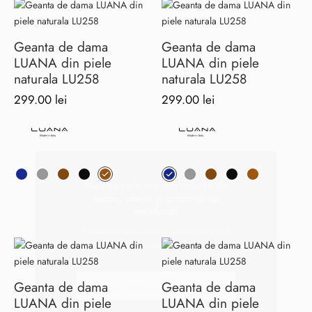
Burglar
Geanta de dama
Geanta de dama
LUANA din piele
LUANA din piele
naturala LU258
naturala LU258
299.00
lei
299.00
lei
Acest
Acest
produs
produs
Nu rata cele mai noi colecții de
are
are
sezon, oferte și promoții de
mai
mai
nerefuzat!
multe
multe
variații.
variații.
Abonează-te la ultimele noastre oferte și
Opțiunile
Opțiunile
vei fi în trend cu cele mai noi produse.
pot
pot
Geanta de dama
Geanta de dama
fi
fi
LUANA din piele
LUANA din piele
alese
alese