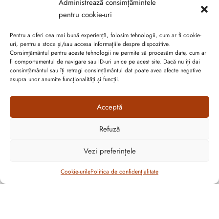
Administrează consimțămintele
pentru cookie-uri
CONTUL MEU
Pentru a oferi cea mai bună experiență, folosim tehnologii, cum ar fi cookie-
uri, pentru a stoca și/sau accesa informațiile despre dispozitive.
Consimțământul pentru aceste tehnologii ne permite să procesăm date, cum ar
fi comportamentul de navigare sau ID-uri unice pe acest site. Dacă nu îți dai
consimțământul sau îți retragi consimțământul dat poate avea afecte negative
asupra unor anumite funcționalități și funcții.
Acceptă
Refuză
Vezi preferințele
Filtrează
Cookie-urile
Politica de confidențialitate
Abonează-te la ultimele oferte Suveran SRL
Nu rata cele mai noi colecții de sezon, oferte și promoții de
nerefuzat.