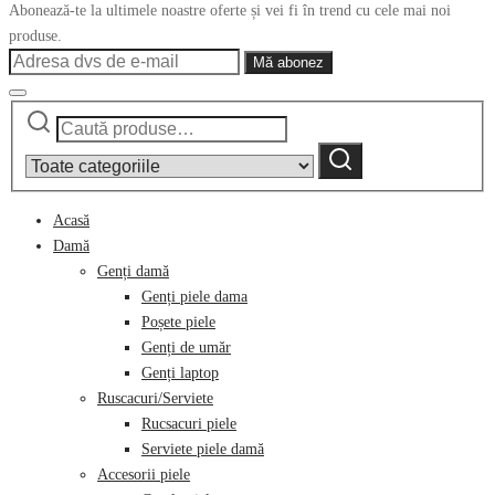
Abonează-te la ultimele noastre oferte și vei fi în trend cu cele mai noi
produse.
Caută
Narrow
după:
by
Caută
category:
Acasă
Damă
Genți damă
Genți piele dama
Poșete piele
Genți de umăr
Genți laptop
Ruscacuri/Serviete
Rucsacuri piele
Serviete piele damă
Accesorii piele