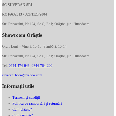
SC SUVERAN SRL
RO16632313 / J20/1123/2004
Str. Pricazului, Nr.124, Sc.C, Et.P, Orăștie, jud. Hunedoara
Showroom Orăștie
Orar: Luni – Vineri: 10-18, Sâmbătă: 10-14
Str. Pricazului, Nr.124, Sc.C, Et.P, Orăștie, jud. Hunedoara
Tel:
0744-474-045
;
0744-764-200
suveran_borse@yahoo.com
Informații utile
Termeni și condiții
Politica de rambursări și returnări
Cum plătesc?
Cum cumpăr?