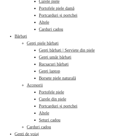
Curele piele
Portofele piele damă
Portcarduri și portchei
Altele
Carduri cadou
Bărbați
Genți piele bărbați
Genți bărbați | Serviete din piele
Genți umăr bărbați
Rucsacuri bărbați
Genți laptop
Borsete piele naturală
Accesorii
Portofele piele
Curele din piele
Portcarduri și portchei
Altele
Seturi cadou
Carduri cadou
Genti de voiaj