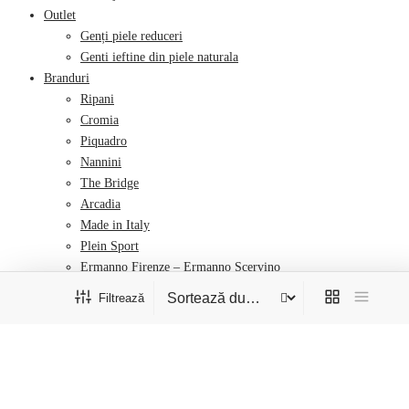
Outlet
Genți piele reduceri
Genti ieftine din piele naturala
Branduri
Ripani
Cromia
Piquadro
Nannini
The Bridge
Arcadia
Made in Italy
Plein Sport
Ermanno Firenze – Ermanno Scervino
Carlo Salvatelli
Filtrează
Di Gregorio
Fratelli
Filtrează
Gilda Tonelli
Închide
Luana
Marino Orlandi
Culoare