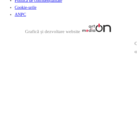
Politica de confidențialitate
Cookie-urile
ANPC
Graficã și dezvoltare website
C