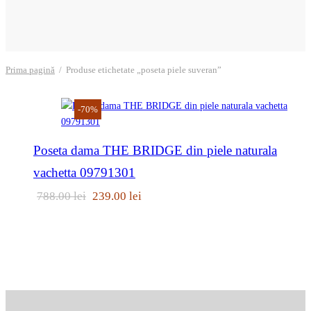
Prima pagină
/
Produse etichetate „poseta piele suveran”
-
70
%
Poseta dama THE BRIDGE din piele naturala
vachetta 09791301
Prețul
Prețul
788.00
lei
239.00
lei
inițial a
curent
fost:
este:
788.00 lei.
239.00 lei.