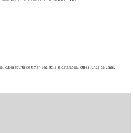
ele, reglabila, accesorii aurii. Made in Italy
 curea scurta de umar, reglabila si detasabila, curea lunga de umar,