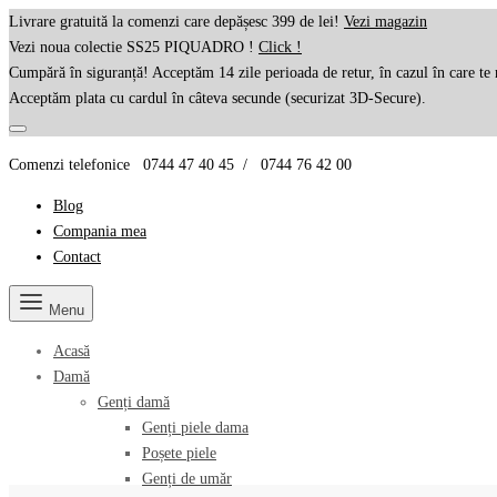
Livrare gratuită la comenzi care depășesc 399 de lei!
Vezi magazin
Vezi noua colectie SS25 PIQUADRO !
Click !
Cumpără în siguranță! Acceptăm 14 zile perioada de retur, în cazul în care te 
Acceptăm plata cu cardul în câteva secunde (securizat 3D-Secure).
Comenzi telefonice 0744 47 40 45 / 0744 76 42 00
Blog
Compania mea
Contact
Menu
Acasă
Damă
Genți damă
Genți piele dama
Poșete piele
Genți de umăr