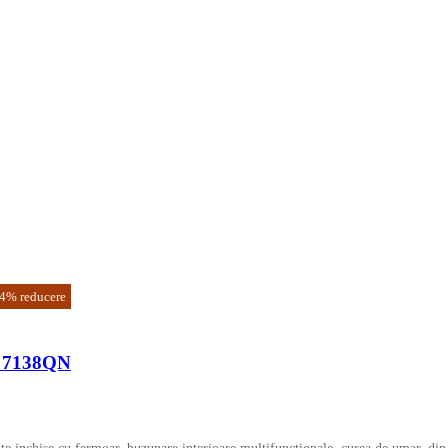
4
%
reducere
c 7138QN