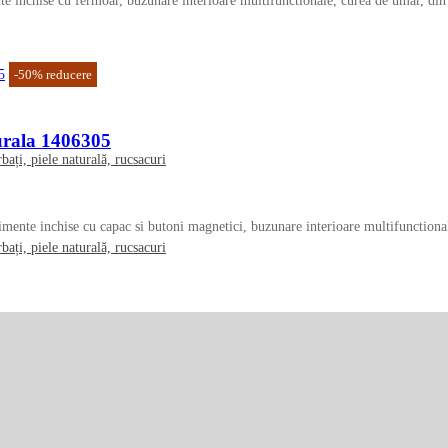
inchise cu fermoar, buzunare interioare multifunctionale, curea de umar, din pi
-
50
%
reducere
urala 1406305
nte inchise cu capac si butoni magnetici, buzunare interioare multifunctionale,