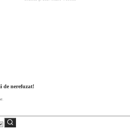
ii de nerefuzat!
se.
Caută