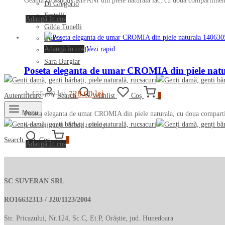
Geanta crossbody RIPANI din piele naturala lac, cu doua compartimente 
Di Gregorio
a
este:
Fratelli
Adaugă în coș
fost:
339.00 lei.
Gilda Tonelli
1,326.00 lei.
Luana
Adaugă în coș
Vezi rapid
Marino Orlandi
Sara Burglar
Poseta eleganta de umar CROMIA din piele nat
Prețul
Prețul
1,455.00
lei
728.00
lei
Autentificare
Search
Wishlist
Coș
0
inițial
curent
Menu
Poseta eleganta de umar CROMIA din piele naturala, cu doua compartime
a
este:
acceosrii aurii. Made in Italy
fost:
728.00 lei.
Search
Coș
0
Adaugă în coș
1,455.00 lei.
SC SUVERAN SRL
RO16632313 / J20/1123/2004
Str. Pricazului, Nr.124, Sc.C, Et.P, Orăștie, jud. Hunedoara