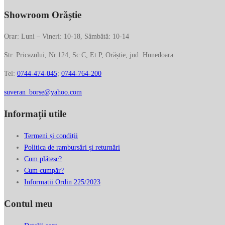
Showroom Orăștie
Orar: Luni – Vineri: 10-18, Sâmbătă: 10-14
Str. Pricazului, Nr.124, Sc.C, Et.P, Orăștie, jud. Hunedoara
Tel:
0744-474-045
;
0744-764-200
suveran_borse@yahoo.com
Informații utile
Termeni și condiții
Politica de rambursări și returnări
Cum plătesc?
Cum cumpăr?
Informatii Ordin 225/2023
Contul meu