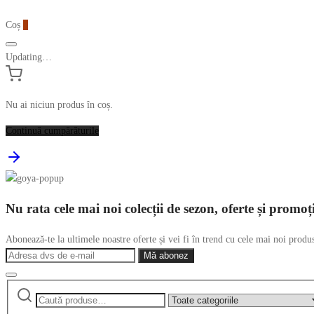
Coș
0
Updating…
Nu ai niciun produs în coș.
Continuă cumpărăturile
Nu rata cele mai noi colecții de sezon, oferte și promoț
Abonează-te la ultimele noastre oferte și vei fi în trend cu cele mai noi produ
Caută
Narrow
după:
by