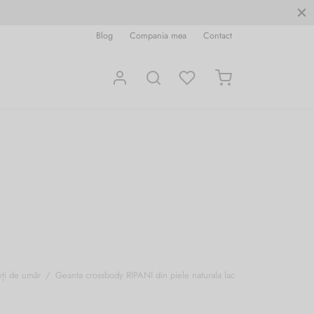
Blog
Compania mea
Contact
ți de umăr
/
Geanta crossbody RIPANI din piele naturala lac