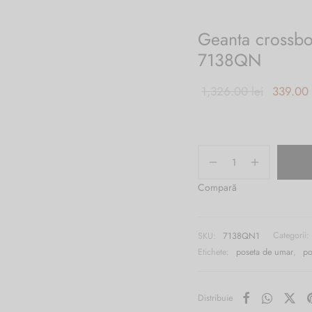
Geanta crossbo
7138QN
Prețul ini
1,326.00
lei
339.00
a fost:
1,326.00
Compară
SKU:
7138QN1
Categorii:
Etichete:
poseta de umar
,
po
Distribuie