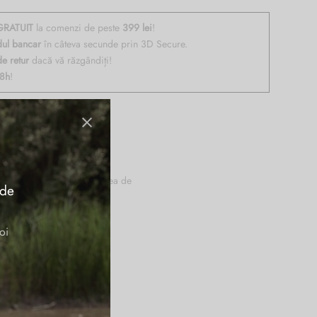
RATUIT
la comenzi de peste
399 lei
!
dul bancar
în câteva secunde prin 3D Secure.
de retur
dacă vă răzgândiți!
48h
!
oare multifunctionale, curea de
 de
oi