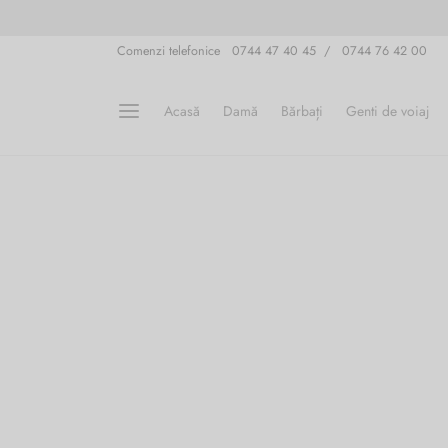
Comenzi telefonice 0744 47 40 45 / 0744 76 42 00
Acasă
Damă
Bărbați
Genti de voiaj