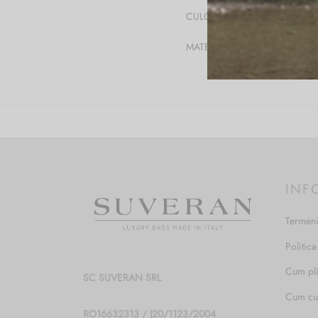
CULOARE
MATERIAL
INF
Termeni
Politica
Cum pl
SC SUVERAN SRL
Cum c
RO16632313 / J20/1123/2004