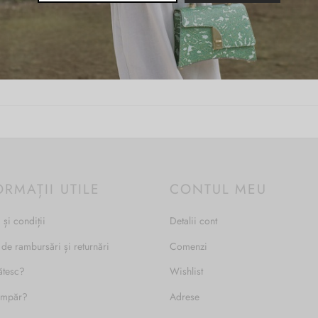
Roz
Piele naturala
ORMAȚII UTILE
CONTUL MEU
 și condiții
Detalii cont
 de rambursări și returnări
Comenzi
ătesc?
Wishlist
umpăr?
Adrese