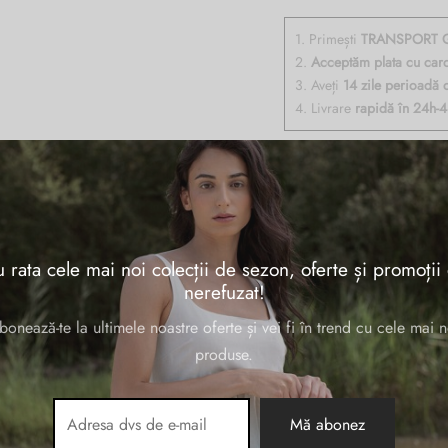
1. Primești
TRANSPORT G
2.
Acceptăm plata cu car
3. Aveți
14 zile perioadă 
4. Livrare
rapidă în 24h-
ele naturala lac, cu doua compartimente inchise cu fermoar, buzunare interi
 rata cele mai noi colecții de sezon, oferte și promoții
orii aurii. Made in Italy
nerefuzat!
bonează-te la ultimele noastre oferte și vei fi în trend cu cele mai n
produse.
23 × 8 × 15 cm