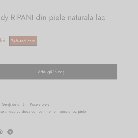
dy RIPANI din piele naturala lac
țial
Prețul
lei
74
%
reducere
curent
 lei.
este:
339.00 lei.
Adaugă în coș
Genți de umăr
,
Posete piele
seta mica cu doua compartimente
,
poseta roz piele