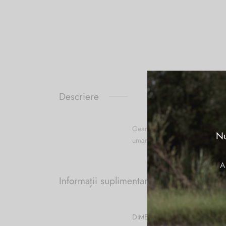
Descriere
Geanta crossbody RIPANI din pi
Nu
umar, din piele, reglabila, acces
A
Informații suplimentare
DIMENSIUNI