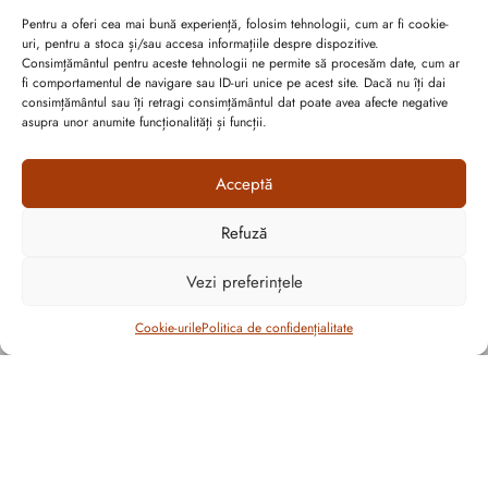
Pentru a oferi cea mai bună experiență, folosim tehnologii, cum ar fi cookie-
uri, pentru a stoca și/sau accesa informațiile despre dispozitive.
Consimțământul pentru aceste tehnologii ne permite să procesăm date, cum ar
fi comportamentul de navigare sau ID-uri unice pe acest site. Dacă nu îți dai
consimțământul sau îți retragi consimțământul dat poate avea afecte negative
asupra unor anumite funcționalități și funcții.
Acceptă
Refuză
Cum vă putem ajuta?
Vezi preferințele
Open
chaty
Filtrează
Cookie-urile
Politica de confidențialitate
Abonează-te la ultimele oferte Suveran SRL
Nu rata cele mai noi colecții de sezon, oferte și promoții de
nerefuzat.
CULOARE