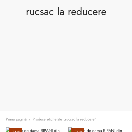
ri cadou
e piele naturală
i cadou
ridge
rucsac la reducere
ia
n Italy
 Sport
no Firenze – Ermanno Scervino
Salvatelli
egorio
i
Tonelli
Prima pagină
/
Produse etichetate „rucsac la reducere”
o Orlandi