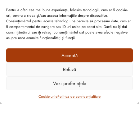
Pentru a oferi cea mai bună experiență, folosim tehnologii, cum ar fi cookie-
uri, pentru a stoca și/sau accesa informațiile despre dispozitive.
Consimțământul pentru aceste tehnologii ne permite să procesăm date, cum ar
fi comportamentul de navigare sau ID-uri unice pe acest site. Dacă nu îți dai
consimțământul sau îți retragi consimțământul dat poate avea afecte negative
asupra unor anumite funcționalități și funcții.
Acceptă
Refuză
Vezi preferințele
Filtrează
Cookie-urile
Politica de confidențialitate
Abonează-te la ultimele oferte Suveran SRL
Nu rata cele mai noi colecții de sezon, oferte și promoții de
nerefuzat.
CULOARE