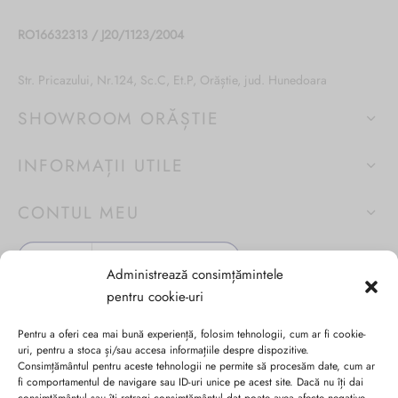
RO16632313 / J20/1123/2004
Str. Pricazului, Nr.124, Sc.C, Et.P, Orăștie, jud. Hunedoara
SHOWROOM ORĂȘTIE
INFORMAȚII UTILE
CONTUL MEU
Administrează consimțămintele
pentru cookie-uri
Pentru a oferi cea mai bună experiență, folosim tehnologii, cum ar fi cookie-
uri, pentru a stoca și/sau accesa informațiile despre dispozitive.
Consimțământul pentru aceste tehnologii ne permite să procesăm date, cum ar
fi comportamentul de navigare sau ID-uri unice pe acest site. Dacă nu îți dai