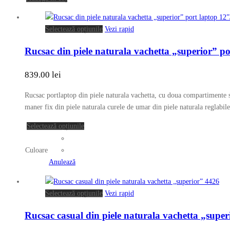
Acest
Selectează opțiunile
Vezi rapid
produs
Rucsac din piele naturala vachetta „superior” p
are
mai
839.00
lei
multe
variații.
Rucsac portlaptop din piele naturala vachetta, cu doua compartimente s
Opțiunile
maner fix din piele naturala curele de umar din piele naturala reglabile
pot
fi
Acest
Selectează opțiunile
alese
produs
în
are
Culoare
pagina
mai
Anulează
produsului.
multe
variații.
Acest
Selectează opțiunile
Vezi rapid
Opțiunile
produs
pot
Rucsac casual din piele naturala vachetta „supe
are
fi
mai