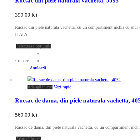
Rucsac din piele naturala vachetta, 5533
are
fi
mai
alese
399.00
lei
multe
în
variații.
pagina
Rucsac din piele naturala vachetta, cu un compartiment inchis cu snur
Opțiunile
produsului.
ITALY
pot
fi
Acest
Selectează opțiunile
alese
produs
în
are
Culoare
pagina
mai
Anulează
produsului.
multe
variații.
Adaugă în coș
Vezi rapid
Opțiunile
pot
Rucsac de dama, din piele naturala vachetta, 40
fi
alese
569.00
lei
în
pagina
Rucsac de dama, din piele naturala vachetta, cu un compartiment inchis 
produsului.
Adaugă în coș