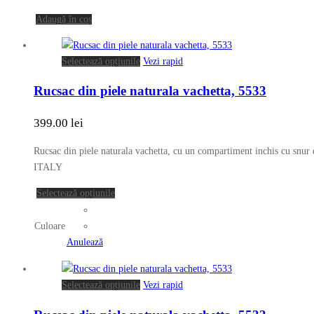
a
este:
Adaugă în coș
fost:
919.00 lei.
1,859.00 lei.
Acest
Selectează opțiunile
Vezi rapid
produs
Rucsac din piele naturala vachetta, 5533
are
mai
399.00
lei
multe
variații.
Rucsac din piele naturala vachetta, cu un compartiment inchis cu snur
Opțiunile
ITALY
pot
fi
Acest
Selectează opțiunile
alese
produs
în
are
Culoare
pagina
mai
Anulează
produsului.
multe
variații.
Acest
Selectează opțiunile
Vezi rapid
Opțiunile
produs
pot