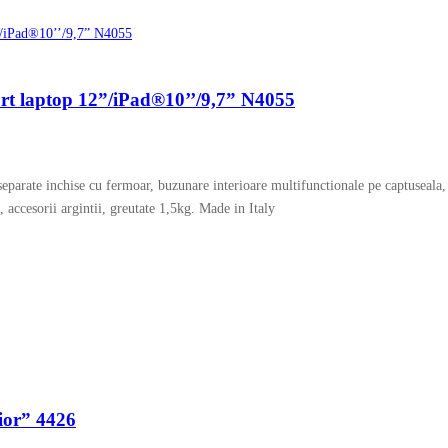
ort laptop 12”/iPad®10’’/9,7” N4055
eparate inchise cu fermoar, buzunare interioare multifunctionale pe captuseala
, accesorii argintii, greutate 1,5kg. Made in Italy
rior” 4426