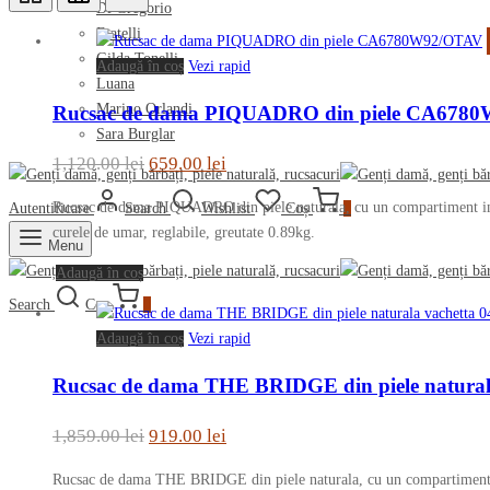
Di Gregorio
Fratelli
Gilda Tonelli
Adaugă în coș
Vezi rapid
Luana
Marino Orlandi
Rucsac de dama PIQUADRO din piele CA678
Sara Burglar
Prețul
Prețul
1,120.00
lei
659.00
lei
inițial
curent
Rucsac de dama PIQUADRO din piele naturala, cu un compartiment inchis 
Autentificare
Search
Wishlist
Coș
0
a
este:
curele de umar, reglabile, greutate 0.89kg.
Menu
fost:
659.00 lei.
Adaugă în coș
1,120.00 lei.
Search
Coș
0
Adaugă în coș
Vezi rapid
Rucsac de dama THE BRIDGE din piele natural
Prețul
Prețul
1,859.00
lei
919.00
lei
inițial
curent
Rucsac de dama THE BRIDGE din piele naturala, cu un compartiment inc