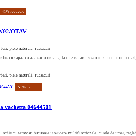
-
41
%
reducere
0W92/OTAV
cu capac cu accesoriu metalic, la interior are buzunar pentru un mini ipad, te
-
51
%
reducere
a vachetta 04644501
his cu fermoar, buzunare interioare multifunctionale, curele de umar, reglab