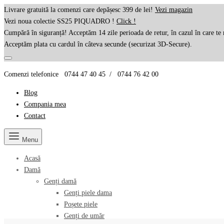
Livrare gratuită la comenzi care depășesc 399 de lei!
Vezi magazin
Vezi noua colectie SS25 PIQUADRO !
Click !
Cumpără în siguranță! Acceptăm 14 zile perioada de retur, în cazul în care te 
Acceptăm plata cu cardul în câteva secunde (securizat 3D-Secure).
Comenzi telefonice 0744 47 40 45 / 0744 76 42 00
Blog
Compania mea
Contact
Menu
Acasă
Damă
Genți damă
Genți piele dama
Poșete piele
Genți de umăr