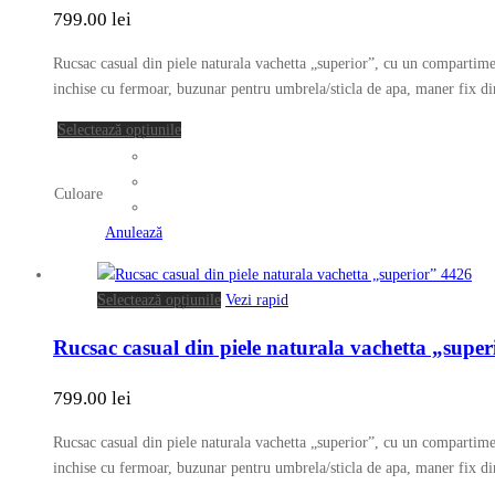
alese
799.00
lei
multe
în
variații.
pagina
Rucsac casual din piele naturala vachetta „superior”, cu un compartime
Opțiunile
produsului.
inchise cu fermoar, buzunar pentru umbrela/sticla de apa, maner fix din
pot
fi
Acest
Selectează opțiunile
alese
produs
în
are
Culoare
pagina
mai
produsului.
multe
Anulează
variații.
Opțiunile
Acest
Selectează opțiunile
Vezi rapid
pot
produs
fi
Rucsac casual din piele naturala vachetta „supe
are
alese
mai
în
799.00
lei
multe
pagina
variații.
produsului.
Rucsac casual din piele naturala vachetta „superior”, cu un compartime
Opțiunile
inchise cu fermoar, buzunar pentru umbrela/sticla de apa, maner fix din
pot