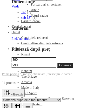
Dimensiune
Portcarduri și portchei
Verde
Altele
14"
(2)
Seturi cadou
sub 13''
(1)
Carduri cadou
Genti de voiaj
Material
Outlet
Genți piele reduceri
Piele naturala
Genti ieftine din piele naturala
Filtrează după preț
Branduri
Ripani
Preț
Preț
Cromia
minim
maxim
Filtrează
Piquadro
Nannini
Prima pagină
/
Produse etichetate „rucsac piele dama”
The Bridge
Arcadia
14 produs
Made in Italy
Plein Sport
Filtrează
Ermanno Firenze – Ermanno Scervino
Carlo Salvatelli