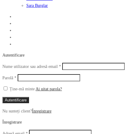
Sara Burglar
Autentificare
Obligatoriu
Nume utilizator sau adresă email
*
Obligatoriu
Parolă
*
Ține-mă minte
Ai uitat parola?
Autentificare
Nu sunteți client?
Înregistrare
Înregistrare
Obligatoriu
Adresă email
*