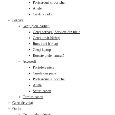
Portcarduri și portchei
Altele
Carduri cadou
Bărbați
Genți piele bărbați
Genți bărbați | Serviete din piele
Genți umăr bărbați
Rucsacuri bărbați
Genți laptop
Borsete piele naturală
Accesorii
Portofele piele
Curele din piele
Portcarduri și portchei
Altele
Seturi cadou
Carduri cadou
Genti de voiaj
Outlet
Genți piele reduceri