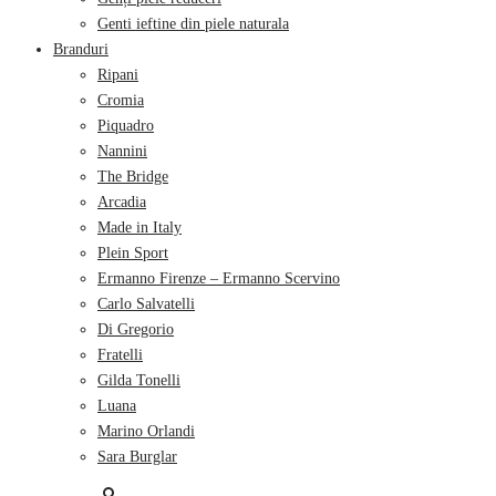
Genti ieftine din piele naturala
Branduri
Ripani
Cromia
Piquadro
Nannini
The Bridge
Arcadia
Made in Italy
Plein Sport
Ermanno Firenze – Ermanno Scervino
Carlo Salvatelli
Di Gregorio
Fratelli
Gilda Tonelli
Luana
Marino Orlandi
Sara Burglar