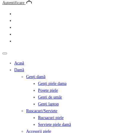
Autentificare
Acasă
Damă
Genți damă
Genți piele dama
Poșete piele
Genți de umăr
Genți laptop
Ruscacuri/Serviete
Rucsacuri piele
Serviete piele damă
Accesorii piele