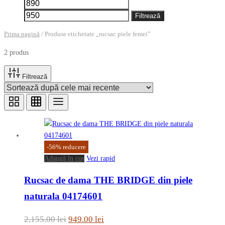
Preț
Preț
minim
maxim
Filtrează
Prima pagină
/
Produse etichetate „rucsac piele femei”
2 produs
Filtrează
-
56
%
reducere
Adaugă în coș
Vezi rapid
Rucsac de dama THE BRIDGE din piele
naturala 04174601
Prețul
Prețul
2,155.00
lei
949.00
lei