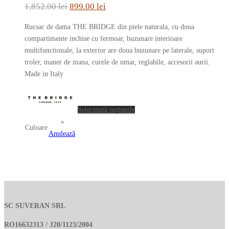
variații.
Prețul
Prețul
1,852.00
lei
899.00
lei
Opțiunile
inițial
curent
pot
Rucsac de dama THE BRIDGE din piele naturala, cu doua
a
este:
fi
compartimente inchise cu fermoar, buzunare interioare
fost:
899.00 lei.
alese
multifunctionale, la exterior are doua buzunare pe laterale, suport
în
troler, maner de mana, curele de umar, reglabile, accesorii aurii.
1,852.00 lei.
pagina
Made in Italy
produsului.
Acest
produs
Selectează opțiunile
are
Culoare
mai
Anulează
multe
variații.
Opțiunile
pot
fi
alese
SC SUVERAN SRL
în
pagina
RO16632313 / J20/1123/2004