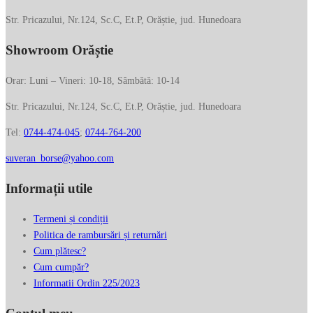
produsului.
Str. Pricazului, Nr.124, Sc.C, Et.P, Orăștie, jud. Hunedoara
Showroom Orăștie
Orar: Luni – Vineri: 10-18, Sâmbătă: 10-14
Str. Pricazului, Nr.124, Sc.C, Et.P, Orăștie, jud. Hunedoara
Tel:
0744-474-045
;
0744-764-200
suveran_borse@yahoo.com
Informații utile
Termeni și condiții
Politica de rambursări și returnări
Cum plătesc?
Cum cumpăr?
Informatii Ordin 225/2023