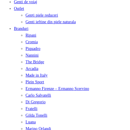
Genti de voiaj
Outlet
Genți piele reduceri
Genti ieftine din piele naturala
Branduri
Ripani
Cromia
Piquadro
Nannini
The Bridge
Arcadia
Made in Italy
Plein Sport
Ermanno Firenze – Ermanno Scervino
Carlo Salvatelli
Di Gregorio
Fratelli
Gilda Tonelli
Luana
Marino Orlandi