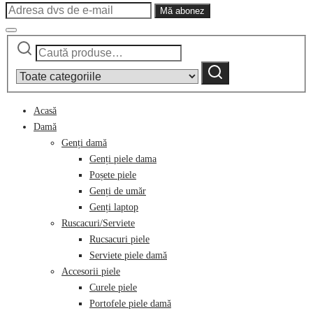
Caută
Narrow
după:
by
Caută
category:
Acasă
Damă
Genți damă
Genți piele dama
Poșete piele
Genți de umăr
Genți laptop
Ruscacuri/Serviete
Rucsacuri piele
Serviete piele damă
Accesorii piele
Curele piele
Portofele piele damă