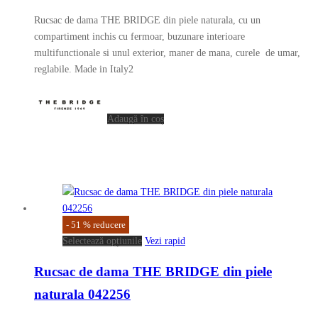
inițial
curent
Rucsac de dama THE BRIDGE din piele naturala, cu un
a
este:
compartiment inchis cu fermoar, buzunare interioare
fost:
949.00 lei.
multifunctionale si unul exterior, maner de mana, curele de umar,
reglabile. Made in Italy2
2,155.00 lei.
Adaugă în coș
-
51
%
reducere
Acest
Selectează opțiunile
Vezi rapid
produs
Rucsac de dama THE BRIDGE din piele
are
mai
naturala 042256
multe