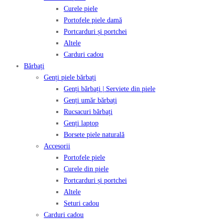
Curele piele
Portofele piele damă
Portcarduri și portchei
Altele
Carduri cadou
Bărbați
Genți piele bărbați
Genți bărbați | Serviete din piele
Genți umăr bărbați
Rucsacuri bărbați
Genți laptop
Borsete piele naturală
Accesorii
Portofele piele
Curele din piele
Portcarduri și portchei
Altele
Seturi cadou
Carduri cadou