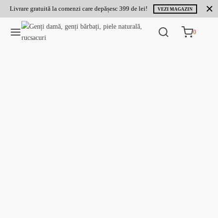
Livrare gratuită la comenzi care depășesc 399 de lei!
VEZI MAGAZIN
0
Coș
0
Updating…
Nu ai niciun produs în coș.
Continuă cumpărăturile