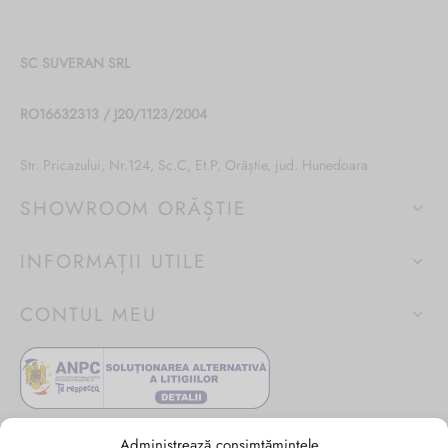
SC SUVERAN SRL
RO16632313 / J20/1123/2004
Str. Pricazului, Nr.124, Sc.C, Et.P, Orăștie, jud. Hunedoara
SHOWROOM ORĂȘTIE
INFORMAȚII UTILE
CONTUL MEU
Administrează consimțămintele