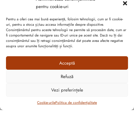
pentru cookie-uri
Pentru a oferi cea mai bună experiență, folosim tehnologii, cum ar fi cookie-
uri, pentru a stoca și/sau accesa informațiile despre dispozitive.
Consimțământul pentru aceste tehnologii ne permite să procesăm date, cum ar
fi comportamentul de navigare sau ID-uri unice pe acest site. Dacă nu îți dai
consimțământul sau îți retragi consimțământul dat poate avea afecte negative
asupra unor anumite funcționalități și funcții.
Acceptă
Abonează-te la ultimele oferte Suveran SRL
Refuză
Nu rata cele mai noi colecții de sezon, oferte și promoții de
Vezi preferințele
nerefuzat.
Filtrează
Cookie-urile
Politica de confidențialitate