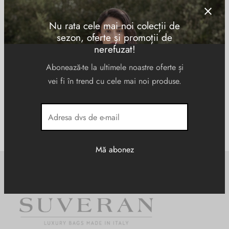
Burglar
Nu rata cele mai noi colecții de
sezon, oferte și promoții de
Servieta de birou, din
nerefuzat!
piele naturala 4049
Abonează-te la ultimele noastre oferte și
869.00
lei
vei fi în trend cu cele mai noi produse.