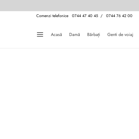
Comenzi telefonice 0744 47 40 45 / 0744 76 42 00
Acasă
Damă
Bărbați
Genti de voiaj