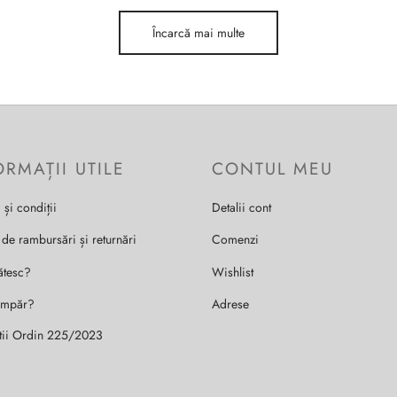
Încarcă mai multe
ORMAȚII UTILE
CONTUL MEU
 și condiții
Detalii cont
 de rambursări și returnări
Comenzi
ătesc?
Wishlist
umpăr?
Adrese
tii Ordin 225/2023