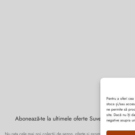
Pentru a oferi cea
stoca și/sau acces
ne permite să pro
site. Dacă nu îți 
Abonează-te la ultimele oferte Suveran SRL
negative asupra uno
Nu rata cele mai noi colecții de sezon, oferte și promoții de nerefuzat.