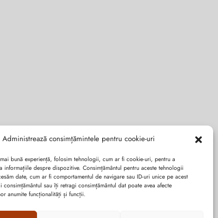
Administrează consimțămintele pentru cookie-uri
 mai bună experiență, folosim tehnologii, cum ar fi cookie-uri, pentru a
a informațiile despre dispozitive. Consimțământul pentru aceste tehnologii
cesăm date, cum ar fi comportamentul de navigare sau ID-uri unice pe acest
dai consimțământul sau îți retragi consimțământul dat poate avea afecte
r anumite funcționalități și funcții.