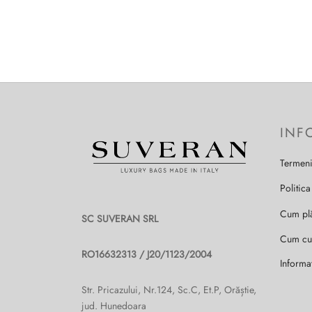
INF
Termeni
Politica
Cum pl
SC SUVERAN SRL
Cum c
RO16632313 / J20/1123/2004
Informa
Str. Pricazului, Nr.124, Sc.C, Et.P, Orăștie,
jud. Hunedoara