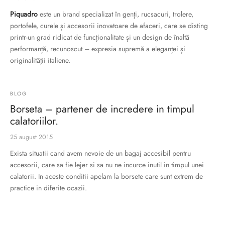
ri cadou
e piele naturală
i cadou
ridge
Piquadro
este un brand specializat în genți, rucsacuri, trolere,
ia
portofele, curele și accesorii inovatoare de afaceri, care se disting
printr-un grad ridicat de funcționalitate și un design de înaltă
n Italy
performanță, recunoscut – expresia supremă a eleganței și
originalității italiene.
 Sport
no Firenze – Ermanno Scervino
BLOG
Borseta – partener de incredere in timpul
Salvatelli
calatoriilor.
egorio
25 august 2015
i
Exista situatii cand avem nevoie de un bagaj accesibil pentru
accesorii, care sa fie lejer si sa nu ne incurce inutil in timpul unei
Tonelli
calatorii. In aceste conditii apelam la borsete care sunt extrem de
practice in diferite ocazii.
o Orlandi