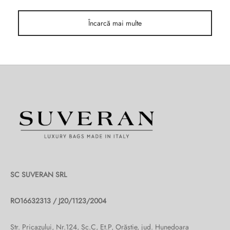
Burglar
Încarcă mai multe
SC SUVERAN SRL
RO16632313 / J20/1123/2004
Str. Pricazului, Nr.124, Sc.C, Et.P, Orăștie, jud. Hunedoara