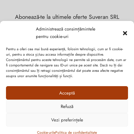
Abonează-te la ultimele oferte Suveran SRL
Administrează consimțămintele
Nu rata cele mai noi colecții de sezon, oferte și promoții de
pentru cookie-uri
nerefuzat.
Pentru a oferi cea mai bună experiență, folosim tehnologii, cum ar fi cookie-
uri, pentru a stoca și/sau accesa informațiile despre dispozitive.
Consimțământul pentru aceste tehnologii ne permite să procesăm date, cum ar
fi comportamentul de navigare sau ID-uri unice pe acest site. Dacă nu îți dai
consimțământul sau îți retragi consimțământul dat poate avea afecte negative
asupra unor anumite funcționalități și funcții.
Acceptă
Refuză
Cum vă putem ajuta?
Open
Vezi preferințele
chaty
Politica de confidențialitate
Cookie-urile
Politica de confidențialitate