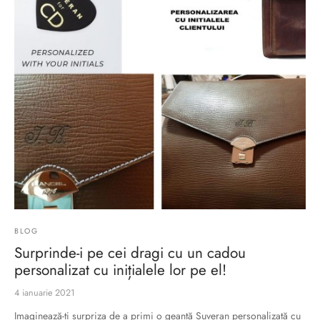
ri cadou
e piele naturală
i cadou
ridge
ia
n Italy
 Sport
no Firenze – Ermanno Scervino
Salvatelli
egorio
i
BLOG
Tonelli
Surprinde-i pe cei dragi cu un cadou
personalizat cu inițialele lor pe el!
4 ianuarie 2021
o Orlandi
Imaginează-ți surpriza de a primi o geantă Suveran personalizată cu