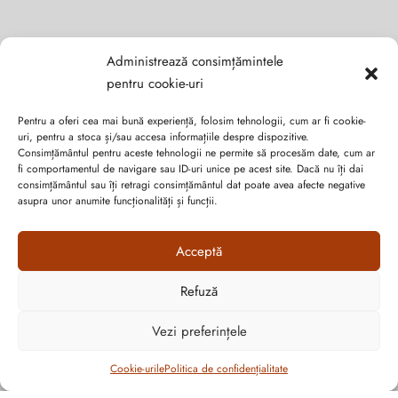
Administrează consimțămintele
pentru cookie-uri
Abonează-te la ultimele oferte Suveran SRL
Pentru a oferi cea mai bună experiență, folosim tehnologii, cum ar fi cookie-
uri, pentru a stoca și/sau accesa informațiile despre dispozitive.
Consimțământul pentru aceste tehnologii ne permite să procesăm date, cum ar
Nu rata cele mai noi colecții de sezon, oferte și promoții de
fi comportamentul de navigare sau ID-uri unice pe acest site. Dacă nu îți dai
nerefuzat.
consimțământul sau îți retragi consimțământul dat poate avea afecte negative
asupra unor anumite funcționalități și funcții.
Acceptă
Refuză
Cum vă putem ajuta?
Open
Vezi preferințele
chaty
Cookie-urile
Politica de confidențialitate