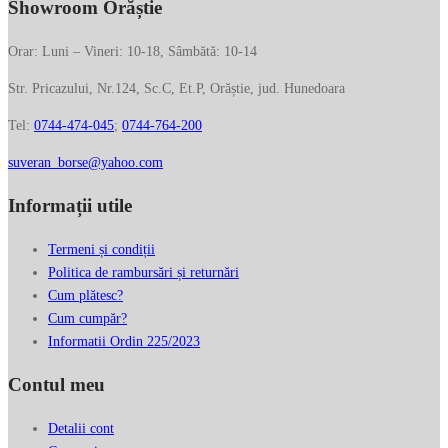
Showroom Orăștie
Orar: Luni – Vineri: 10-18, Sâmbătă: 10-14
Str. Pricazului, Nr.124, Sc.C, Et.P, Orăștie, jud. Hunedoara
Tel:
0744-474-045
;
0744-764-200
suveran_borse@yahoo.com
Informații utile
Termeni și condiții
Politica de rambursări și returnări
Cum plătesc?
Cum cumpăr?
Informatii Ordin 225/2023
Contul meu
Detalii cont