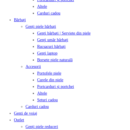
Altele
Carduri cadou
Bărbați
Genți piele bărbați
Genți bărbați | Serviete din piele
Genți umăr bărbați
Rucsacuri bărbați
Genți laptop
Borsete piele naturală
Accesorii
Portofele piele
Curele din piele
Portcarduri și portchei
Altele
Seturi cadou
Carduri cadou
Genti de voiaj
Outlet
Genți piele reduceri