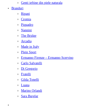
Genti ieftine din piele naturala
Branduri
Ripani
Cromia
Piquadro
Nannini
The Bridge
Arcadia
Made in Italy
Plein Sport
Ermanno Firenze – Ermanno Scervino
Carlo Salvatelli
Di Gregorio
Fratelli
Gilda Tonelli
Luana
Marino Orlandi
Sara Burglar