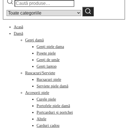
Narrow
după:
by
Caută
category:
Acasă
Damă
Genți damă
Genți piele dama
Poșete piele
Genți de umăr
Genți laptop
Ruscacuri/Serviete
Rucsacuri piele
Serviete piele damă
Accesorii piele
Curele piele
Portofele piele damă
Portcarduri și portchei
Altele
Carduri cadou