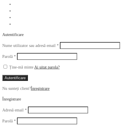
Autentificare
Obligatoriu
Nume utilizator sau adresă email
*
Obligatoriu
Parolă
*
Ține-mă minte
Ai uitat parola?
Autentificare
Nu sunteți client?
Înregistrare
Înregistrare
Obligatoriu
Adresă email
*
Obligatoriu
Parolă
*