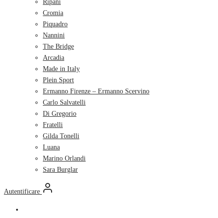
Ripani
Cromia
Piquadro
Nannini
The Bridge
Arcadia
Made in Italy
Plein Sport
Ermanno Firenze – Ermanno Scervino
Carlo Salvatelli
Di Gregorio
Fratelli
Gilda Tonelli
Luana
Marino Orlandi
Sara Burglar
Autentificare