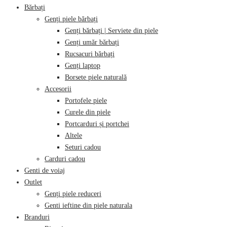
Bărbați
Genți piele bărbați
Genți bărbați | Serviete din piele
Genți umăr bărbați
Rucsacuri bărbați
Genți laptop
Borsete piele naturală
Accesorii
Portofele piele
Curele din piele
Portcarduri și portchei
Altele
Seturi cadou
Carduri cadou
Genti de voiaj
Outlet
Genți piele reduceri
Genti ieftine din piele naturala
Branduri