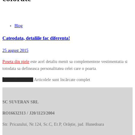
Blog
Cateodata, detaliile fac diferenta!
25 august 2015
Poseta din piele
este acel detaliu menit sa complementeze vestimentatia si
totodata sa defineasca personalitatea celei care o poarta.
Încarcă mai multe
Articolele sunt încărcate complet
SC SUVERAN SRL
RO16632313 / J20/1123/2004
Str. Pricazului, Nr.124, Sc.C, Et.P, Orăștie, jud. Hunedoara