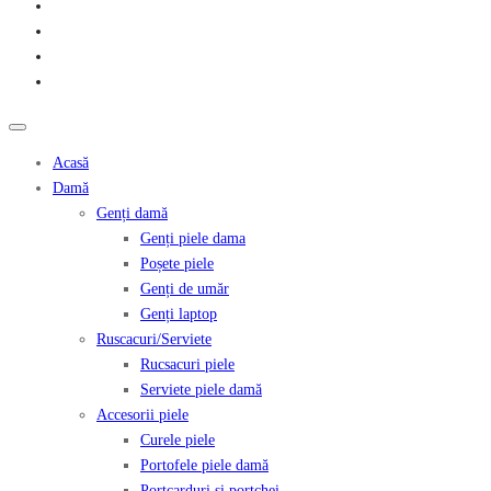
Acasă
Damă
Genți damă
Genți piele dama
Poșete piele
Genți de umăr
Genți laptop
Ruscacuri/Serviete
Rucsacuri piele
Serviete piele damă
Accesorii piele
Curele piele
Portofele piele damă
Portcarduri și portchei