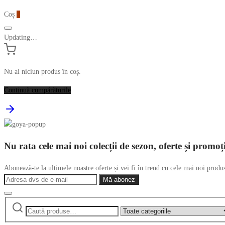
Coș
0
Updating…
Nu ai niciun produs în coș.
Continuă cumpărăturile
Nu rata cele mai noi colecții de sezon, oferte și promoț
Abonează-te la ultimele noastre oferte și vei fi în trend cu cele mai noi produ
Caută
Narrow
după:
by