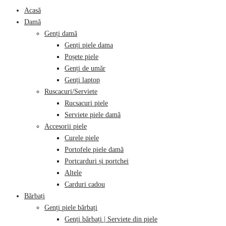
category:
Acasă
Damă
Genți damă
Genți piele dama
Poșete piele
Genți de umăr
Genți laptop
Ruscacuri/Serviete
Rucsacuri piele
Serviete piele damă
Accesorii piele
Curele piele
Portofele piele damă
Portcarduri și portchei
Altele
Carduri cadou
Bărbați
Genți piele bărbați
Genți bărbați | Serviete din piele