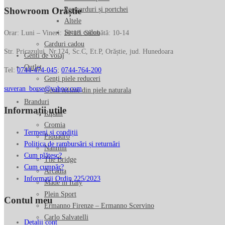
Portcarduri și portchei
Showroom Orăștie
Altele
Seturi cadou
Orar: Luni – Vineri: 10-18, Sâmbătă: 10-14
Carduri cadou
Str. Pricazului, Nr.124, Sc.C, Et.P, Orăștie, jud. Hunedoara
Genti de voiaj
Outlet
Tel:
0744-474-045
;
0744-764-200
Genți piele reduceri
suveran_borse@yahoo.com
Genti ieftine din piele naturala
Branduri
Informații utile
Ripani
Cromia
Termeni și condiții
Piquadro
Politica de rambursări și returnări
Nannini
Cum plătesc?
The Bridge
Cum cumpăr?
Arcadia
Informatii Ordin 225/2023
Made in Italy
Plein Sport
Contul meu
Ermanno Firenze – Ermanno Scervino
Carlo Salvatelli
Detalii cont