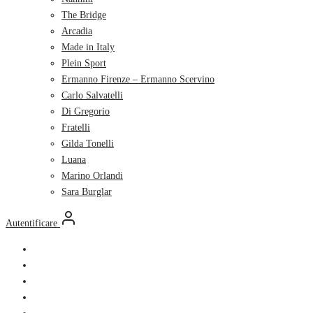
The Bridge
Arcadia
Made in Italy
Plein Sport
Ermanno Firenze – Ermanno Scervino
Carlo Salvatelli
Di Gregorio
Fratelli
Gilda Tonelli
Luana
Marino Orlandi
Sara Burglar
Autentificare