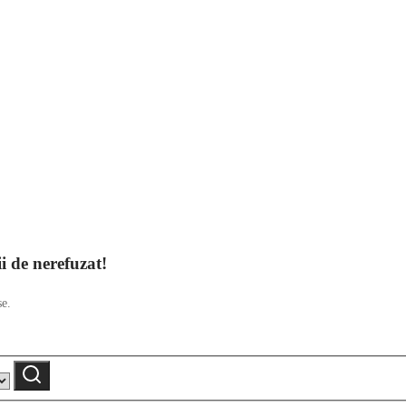
ii de nerefuzat!
se.
Caută