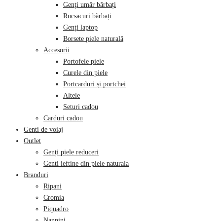
Genți umăr bărbați
Rucsacuri bărbați
Genți laptop
Borsete piele naturală
Accesorii
Portofele piele
Curele din piele
Portcarduri și portchei
Altele
Seturi cadou
Carduri cadou
Genti de voiaj
Outlet
Genți piele reduceri
Genti ieftine din piele naturala
Branduri
Ripani
Cromia
Piquadro
Nannini