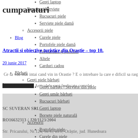
Genți laptop
cumparaturi
Ruscacuri/Serviete
Rucsacuri piele
Serviete piele damă
Accesorii piele
Curele piele
Blog
Portofele piele damă
Atractii si obiective turistice din Orastie – top 10.
Portcarduri și portchei
Altele
20 iunie 2017
Carduri cadou
Bărbați
Ce sa vad mai intai cand vin in Orastie ? E o intrebare la care e dificil sa r
Genți piele bărbați
Încarcă mai multe
Articolele sunt încărcate complet
Genți bărbați | Serviete din piele
Genți umăr bărbați
Rucsacuri bărbați
Genți laptop
SC SUVERAN SRL
Borsete piele naturală
RO16632313 / J20/1123/2004
Accesorii
Portofele piele
Str. Pricazului, Nr.124, Sc.C, Et.P, Orăștie, jud. Hunedoara
Curele din piele