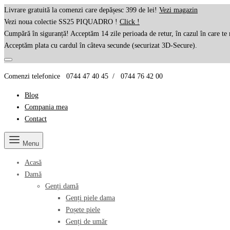
Livrare gratuită la comenzi care depășesc 399 de lei!
Vezi magazin
Vezi noua colectie SS25 PIQUADRO !
Click !
Cumpără în siguranță! Acceptăm 14 zile perioada de retur, în cazul în care te 
Acceptăm plata cu cardul în câteva secunde (securizat 3D-Secure).
Comenzi telefonice 0744 47 40 45 / 0744 76 42 00
Blog
Compania mea
Contact
Menu
Acasă
Damă
Genți damă
Genți piele dama
Poșete piele
Genți de umăr