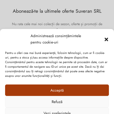
Abonează-te la ultimele oferte Suveran SRL
Nu rata cele mai noi colecții de sezon, oferte și promoții de
nerefuzat.
Administrează consimțămintele
pentru cookie-uri
Pentru a oferi cea mai bună experiență, folosim tehnologii, cum ar fi cookie-
uri, pentru a stoca și/sau accesa informațiile despre dispozitive.
Consimțământul pentru aceste tehnologii ne permite să procesăm date, cum ar
fi comportamentul de navigare sau ID-uri unice pe acest site. Dacă nu îți dai
consimțământul sau îți retragi consimțământul dat poate avea afecte negative
asupra unor anumite funcționalități și funcții.
Acceptă
Refuză
Cum vă putem ajuta?
Politica de confidențialitate
Vezi preferințele
Open