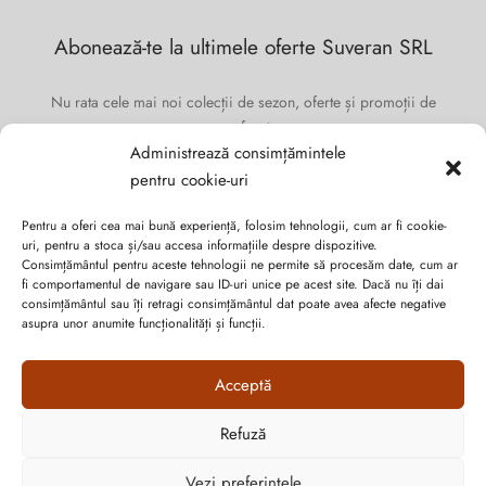
Abonează-te la ultimele oferte Suveran SRL
Nu rata cele mai noi colecții de sezon, oferte și promoții de
nerefuzat.
Administrează consimțămintele
pentru cookie-uri
Pentru a oferi cea mai bună experiență, folosim tehnologii, cum ar fi cookie-
uri, pentru a stoca și/sau accesa informațiile despre dispozitive.
Consimțământul pentru aceste tehnologii ne permite să procesăm date, cum ar
fi comportamentul de navigare sau ID-uri unice pe acest site. Dacă nu îți dai
consimțământul sau îți retragi consimțământul dat poate avea afecte negative
asupra unor anumite funcționalități și funcții.
Acceptă
Refuză
Cum vă putem ajuta?
Politica de confidențialitate
Vezi preferințele
Open