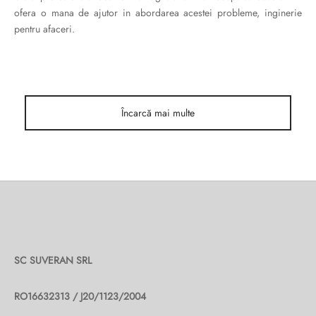
ri cadou
e piele naturală
i cadou
ridge
ofera o mana de ajutor in abordarea acestei probleme, inginerie
pentru afaceri.
ia
n Italy
 Sport
Încarcă mai multe
no Firenze – Ermanno Scervino
Salvatelli
egorio
i
Tonelli
SC SUVERAN SRL
RO16632313 / J20/1123/2004
o Orlandi