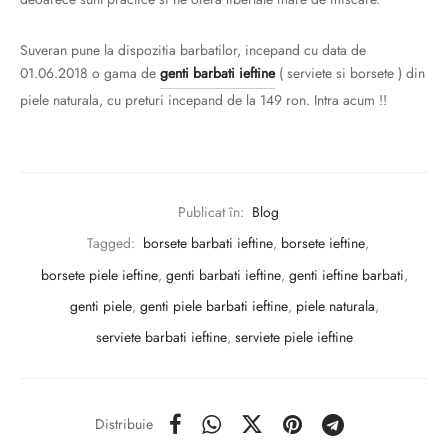
Suveran pune la dispozitia barbatilor, incepand cu data de
01.06.2018 o gama de
genti barbati ieftine
( serviete si borsete ) din
piele naturala, cu preturi incepand de la 149 ron. Intra acum !!
Publicat în:
Blog
Tagged:
borsete barbati ieftine
,
borsete ieftine
,
borsete piele ieftine
,
genti barbati ieftine
,
genti ieftine barbati
,
genti piele
,
genti piele barbati ieftine
,
piele naturala
,
serviete barbati ieftine
,
serviete piele ieftine
Distribuie