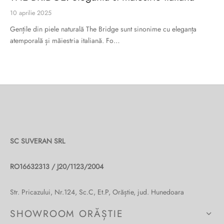
10 aprilie 2025
Gențile din piele naturală The Bridge sunt sinonime cu eleganța
atemporală și măiestria italiană. Fo…
SC SUVERAN SRL
RO16632313 / J20/1123/2004
Str. Pricazului, Nr.124, Sc.C, Et.P, Orăștie, jud. Hunedoara
SHOWROOM ORĂȘTIE