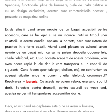
Spatioase, functionale, pline de buzunare, piele de inalta calitate si
Burglar
cu un design exclusivist, acestea sunt caracteristicile acestor ,
prezente pe magazinul online
Exista situatii cand avem nevoie de un bagaj accesibil pentru
accesorii, care sa fie lejer si sa nu incurce inutil in timpul unei
calatorii. In aceste conditii apelam la borsete, care sunt extrem de
practice in diferite ocazii. Atunci cand plecam cu avionul, avem
nevoie de un bagaj mic, ca sa ne putem depozita documentele,
cheile, telefonul, etc. Cu o borseta scapam de acesta problema, vom
avea acces rapid la ele dar le vom transporta si in conditii de
siguranta. Cand facem sport (alergat, ciclism, etc), ne confruntam cu
aceeasi situatie, unde ne punem cheile, telefonul, cronometrul?
Rezolvarea –
borseta
. Cu acesta ne putem relaxa, exersand sportul
dorit. Borsetele pentru drumetii, pentru excursii de week end,
acestea ne permit transportarea accesoriilor dorite.
Deci, atunci cand ne deplasam este bine sa avem o borseta,
deoarece sunt practice si ne ofera libertate mare de miscare.