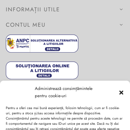
INFORMAȚII UTILE
CONTUL MEU
Administrează consimțămintele
pentru cookie-uri
Pentru a oferi cea mai bună experiență, folosim tehnologii, cum ar fi cookie-
uri, pentru a stoca și/sau accesa informațiile despre dispozitive.
Consimțământul pentru aceste tehnologii ne permite să procesăm date, cum ar
fi comportamentul de navigare sau ID-uri unice pe acest site. Dacă nu îți dai
Abonează-te la ultimele oferte Suveran SRL
consimțământul sau îți retragi consimțământul dat poate avea afecte negative