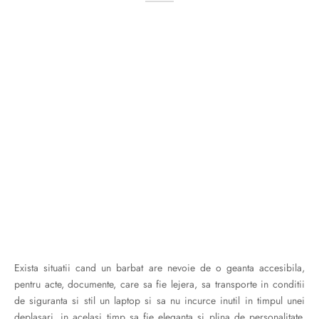
ri cadou
e piele naturală
i cadou
ridge
ia
n Italy
 Sport
no Firenze – Ermanno Scervino
Salvatelli
egorio
i
Tonelli
Exista situatii cand un barbat are nevoie de o geanta accesibila,
pentru acte, documente, care sa fie lejera, sa transporte in conditii
de siguranta si stil un laptop si sa nu incurce inutil in timpul unei
o Orlandi
deplasari, in acelasi timp sa fie eleganta si plina de personalitate.