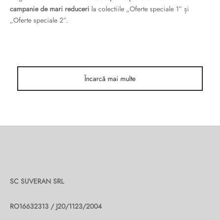
ri cadou
e piele naturală
i cadou
ridge
campanie de mari reduceri
la colectiile „Oferte speciale 1” și
„Oferte speciale 2”.
ia
n Italy
 Sport
Încarcă mai multe
no Firenze – Ermanno Scervino
Salvatelli
egorio
i
Tonelli
SC SUVERAN SRL
RO16632313 / J20/1123/2004
o Orlandi