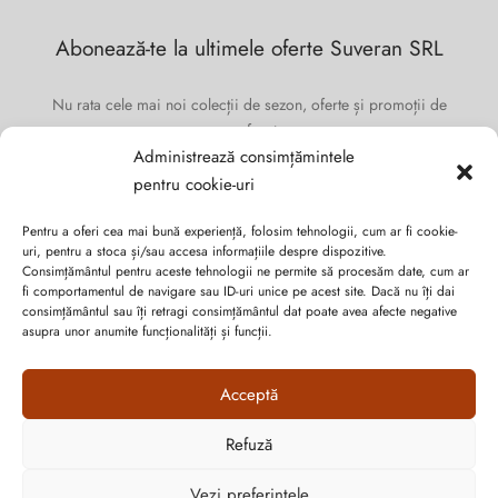
Abonează-te la ultimele oferte Suveran SRL
Nu rata cele mai noi colecții de sezon, oferte și promoții de
nerefuzat.
Administrează consimțămintele
pentru cookie-uri
Pentru a oferi cea mai bună experiență, folosim tehnologii, cum ar fi cookie-
uri, pentru a stoca și/sau accesa informațiile despre dispozitive.
Consimțământul pentru aceste tehnologii ne permite să procesăm date, cum ar
fi comportamentul de navigare sau ID-uri unice pe acest site. Dacă nu îți dai
consimțământul sau îți retragi consimțământul dat poate avea afecte negative
asupra unor anumite funcționalități și funcții.
Acceptă
Refuză
Cum vă putem ajuta?
Politica de confidențialitate
Vezi preferințele
Open