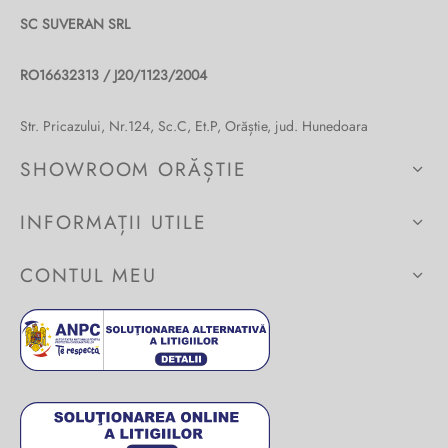
SC SUVERAN SRL
Burglar
RO16632313 / J20/1123/2004
Str. Pricazului, Nr.124, Sc.C, Et.P, Orăștie, jud. Hunedoara
SHOWROOM ORĂȘTIE
INFORMAȚII UTILE
CONTUL MEU