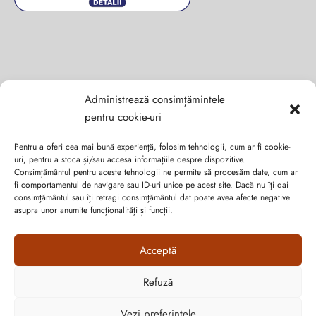
Administrează consimțămintele
Abonează-te la ultimele oferte Suveran SRL
pentru cookie-uri
Nu rata cele mai noi colecții de sezon, oferte și promoții de
Pentru a oferi cea mai bună experiență, folosim tehnologii, cum ar fi cookie-
nerefuzat.
uri, pentru a stoca și/sau accesa informațiile despre dispozitive.
Consimțământul pentru aceste tehnologii ne permite să procesăm date, cum ar
fi comportamentul de navigare sau ID-uri unice pe acest site. Dacă nu îți dai
consimțământul sau îți retragi consimțământul dat poate avea afecte negative
asupra unor anumite funcționalități și funcții.
Acceptă
Refuză
Cum vă putem ajuta?
Open
Vezi preferințele