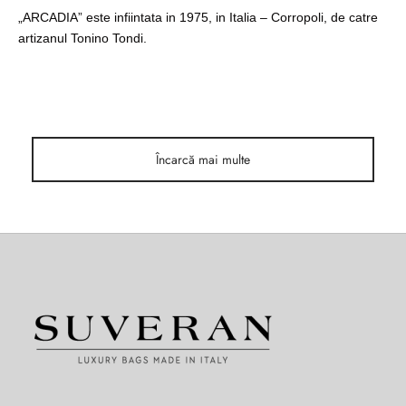
ri cadou
e piele naturală
i cadou
ridge
„ARCADIA” este infiintata in 1975, in Italia – Corropoli, de catre
artizanul Tonino Tondi.
ia
n Italy
 Sport
no Firenze – Ermanno Scervino
Încarcă mai multe
Salvatelli
egorio
i
Tonelli
o Orlandi