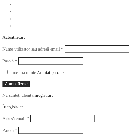
Autentificare
Obligatoriu
Nume utilizator sau adresă email
*
Obligatoriu
Parolă
*
Ține-mă minte
Ai uitat parola?
Autentificare
Nu sunteți client?
Înregistrare
Înregistrare
Obligatoriu
Adresă email
*
Obligatoriu
Parolă
*