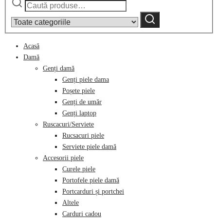
Narrow
după:
by
Caută
category:
Acasă
Damă
Genți damă
Genți piele dama
Poșete piele
Genți de umăr
Genți laptop
Ruscacuri/Serviete
Rucsacuri piele
Serviete piele damă
Accesorii piele
Curele piele
Portofele piele damă
Portcarduri și portchei
Altele
Carduri cadou