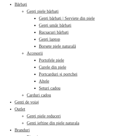
Bărbați
Genți piele bărbați
Genți bărbați | Serviete din piele
Genți umăr bărbați
Rucsacuri bărbați
Genți laptop
Borsete piele naturală
Accesorii
Portofele piele
Curele din piele
Portcarduri și portchei
Altele
Seturi cadou
Carduri cadou
Genti de voiaj
Outlet
Genți piele reduceri
Genti ieftine din piele naturala
Branduri