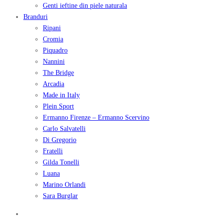
Genti ieftine din piele naturala
Branduri
Ripani
Cromia
Piquadro
Nannini
The Bridge
Arcadia
Made in Italy
Plein Sport
Ermanno Firenze – Ermanno Scervino
Carlo Salvatelli
Di Gregorio
Fratelli
Gilda Tonelli
Luana
Marino Orlandi
Sara Burglar