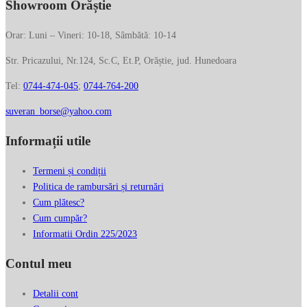
Showroom Orăștie
Orar: Luni – Vineri: 10-18, Sâmbătă: 10-14
Str. Pricazului, Nr.124, Sc.C, Et.P, Orăștie, jud. Hunedoara
Tel:
0744-474-045
;
0744-764-200
suveran_borse@yahoo.com
Informații utile
Termeni și condiții
Politica de rambursări și returnări
Cum plătesc?
Cum cumpăr?
Informatii Ordin 225/2023
Contul meu
Detalii cont