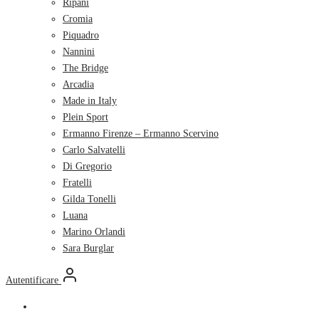
Ripani
Cromia
Piquadro
Nannini
The Bridge
Arcadia
Made in Italy
Plein Sport
Ermanno Firenze – Ermanno Scervino
Carlo Salvatelli
Di Gregorio
Fratelli
Gilda Tonelli
Luana
Marino Orlandi
Sara Burglar
Autentificare