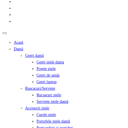
Acasă
Damă
Genți damă
Genți piele dama
Poșete piele
Genți de umăr
Genți laptop
Ruscacuri/Serviete
Rucsacuri piele
Serviete piele damă
Accesorii piele
Curele piele
Portofele piele damă
Portcarduri și portchei