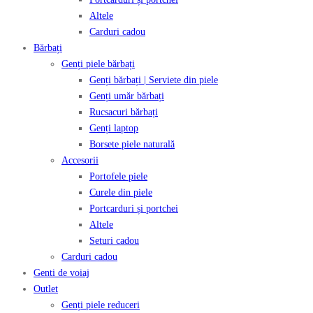
Altele
Carduri cadou
Bărbați
Genți piele bărbați
Genți bărbați | Serviete din piele
Genți umăr bărbați
Rucsacuri bărbați
Genți laptop
Borsete piele naturală
Accesorii
Portofele piele
Curele din piele
Portcarduri și portchei
Altele
Seturi cadou
Carduri cadou
Genti de voiaj
Outlet
Genți piele reduceri