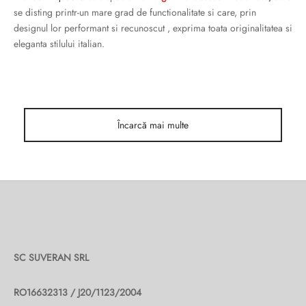
ri cadou
e piele naturală
i cadou
ridge
se disting printr-un mare grad de functionalitate si care, prin
designul lor performant si recunoscut , exprima toata originalitatea si
ia
eleganta stilului italian.
n Italy
 Sport
no Firenze – Ermanno Scervino
Încarcă mai multe
Salvatelli
egorio
i
Tonelli
SC SUVERAN SRL
RO16632313 / J20/1123/2004
o Orlandi