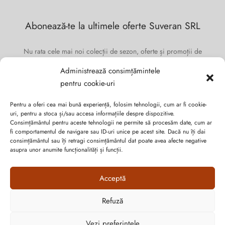
Abonează-te la ultimele oferte Suveran SRL
Nu rata cele mai noi colecții de sezon, oferte și promoții de
nerefuzat.
Administrează consimțămintele
pentru cookie-uri
Pentru a oferi cea mai bună experiență, folosim tehnologii, cum ar fi cookie-
uri, pentru a stoca și/sau accesa informațiile despre dispozitive.
Consimțământul pentru aceste tehnologii ne permite să procesăm date, cum ar
fi comportamentul de navigare sau ID-uri unice pe acest site. Dacă nu îți dai
consimțământul sau îți retragi consimțământul dat poate avea afecte negative
asupra unor anumite funcționalități și funcții.
Acceptă
Refuză
Politica de confidențialitate
Vezi preferințele