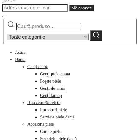
produse.
Caută
Narrow
după:
by
Caută
category:
Acasă
Damă
Genți damă
Genți piele dama
Poșete piele
Genți de umăr
Genți laptop
Ruscacuri/Serviete
Rucsacuri piele
Serviete piele damă
Accesorii piele
Curele piele
Portofele piele damă