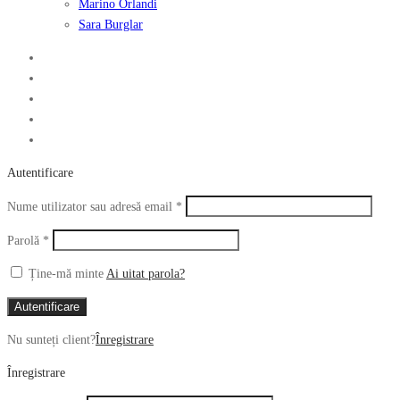
Marino Orlandi
Sara Burglar
Autentificare
Obligatoriu
Nume utilizator sau adresă email
*
Obligatoriu
Parolă
*
Ține-mă minte
Ai uitat parola?
Autentificare
Nu sunteți client?
Înregistrare
Înregistrare