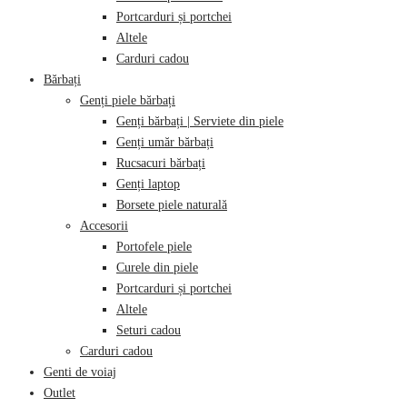
Portcarduri și portchei
Altele
Carduri cadou
Bărbați
Genți piele bărbați
Genți bărbați | Serviete din piele
Genți umăr bărbați
Rucsacuri bărbați
Genți laptop
Borsete piele naturală
Accesorii
Portofele piele
Curele din piele
Portcarduri și portchei
Altele
Seturi cadou
Carduri cadou
Genti de voiaj
Outlet