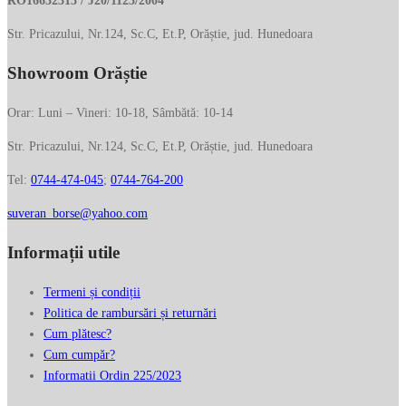
RO16632313 / J20/1123/2004
Str. Pricazului, Nr.124, Sc.C, Et.P, Orăștie, jud. Hunedoara
Showroom Orăștie
Orar: Luni – Vineri: 10-18, Sâmbătă: 10-14
Str. Pricazului, Nr.124, Sc.C, Et.P, Orăștie, jud. Hunedoara
Tel:
0744-474-045
;
0744-764-200
suveran_borse@yahoo.com
Informații utile
Termeni și condiții
Politica de rambursări și returnări
Cum plătesc?
Cum cumpăr?
Informatii Ordin 225/2023