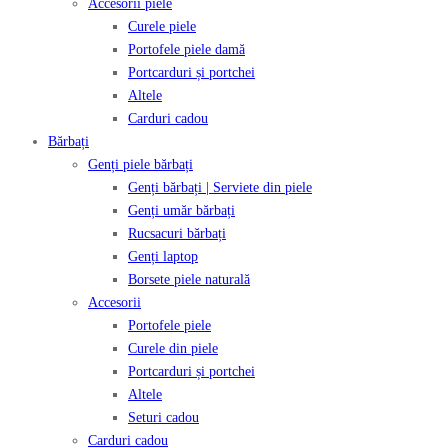
Accesorii piele
Curele piele
Portofele piele damă
Portcarduri și portchei
Altele
Carduri cadou
Bărbați
Genți piele bărbați
Genți bărbați | Serviete din piele
Genți umăr bărbați
Rucsacuri bărbați
Genți laptop
Borsete piele naturală
Accesorii
Portofele piele
Curele din piele
Portcarduri și portchei
Altele
Seturi cadou
Carduri cadou