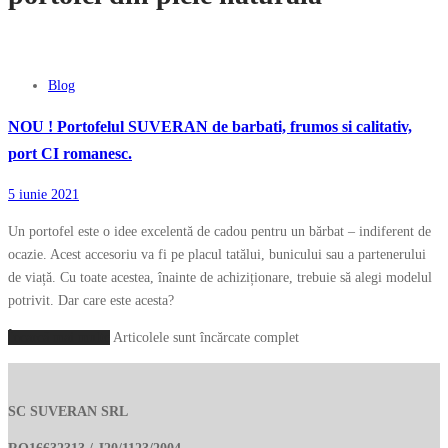
Blog
NOU ! Portofelul SUVERAN de barbati, frumos si calitativ,
port CI romanesc.
5 iunie 2021
Un portofel este o idee excelentă de cadou pentru un bărbat – indiferent de
ocazie. Acest accesoriu va fi pe placul tatălui, bunicului sau a partenerului
de viață. Cu toate acestea, înainte de achiziționare, trebuie să alegi modelul
potrivit. Dar care este acesta?
Încarcă mai multe
Articolele sunt încărcate complet
SC SUVERAN SRL