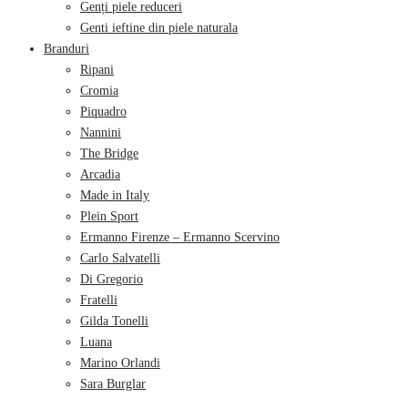
Genți piele reduceri
Genti ieftine din piele naturala
Branduri
Ripani
Cromia
Piquadro
Nannini
The Bridge
Arcadia
Made in Italy
Plein Sport
Ermanno Firenze – Ermanno Scervino
Carlo Salvatelli
Di Gregorio
Fratelli
Gilda Tonelli
Luana
Marino Orlandi
Sara Burglar