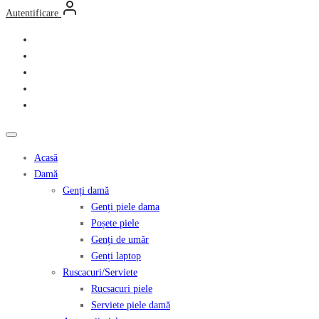
Autentificare
Acasă
Damă
Genți damă
Genți piele dama
Poșete piele
Genți de umăr
Genți laptop
Ruscacuri/Serviete
Rucsacuri piele
Serviete piele damă