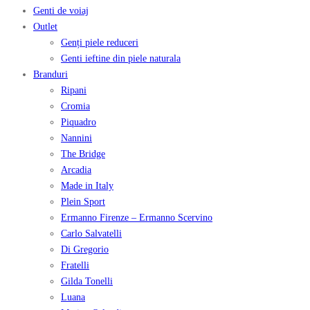
Genti de voiaj
Outlet
Genți piele reduceri
Genti ieftine din piele naturala
Branduri
Ripani
Cromia
Piquadro
Nannini
The Bridge
Arcadia
Made in Italy
Plein Sport
Ermanno Firenze – Ermanno Scervino
Carlo Salvatelli
Di Gregorio
Fratelli
Gilda Tonelli
Luana