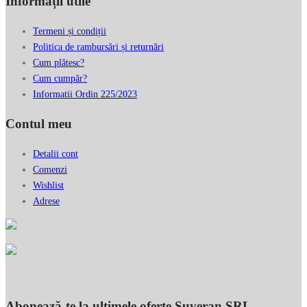
Informații utile
Termeni și condiții
Politica de rambursări și returnări
Cum plătesc?
Cum cumpăr?
Informatii Ordin 225/2023
Contul meu
Detalii cont
Comenzi
Wishlist
Adrese
Abonează-te la ultimele oferte Suveran SRL