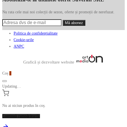
Nu rata cele mai noi colecții de sezon, oferte și promoții de nerefuzat.
Politica de confidențialitate
Cookie-urile
ANPC
Graficã și dezvoltare website
Coș
0
Updating…
Nu ai niciun produs în coș.
Continuă cumpărăturile