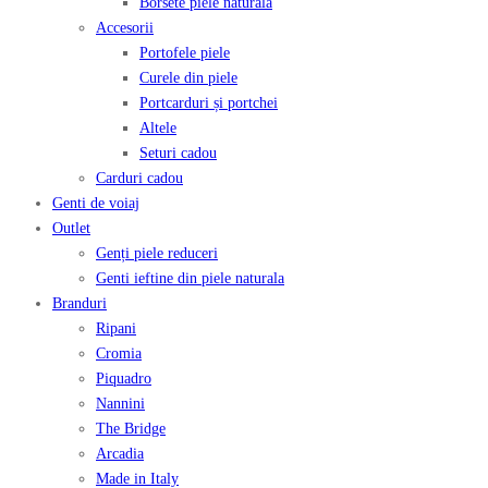
Borsete piele naturală
Accesorii
Portofele piele
Curele din piele
Portcarduri și portchei
Altele
Seturi cadou
Carduri cadou
Genti de voiaj
Outlet
Genți piele reduceri
Genti ieftine din piele naturala
Branduri
Ripani
Cromia
Piquadro
Nannini
The Bridge
Arcadia
Made in Italy