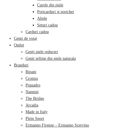
Curele din piele
Portcarduri și portchei
Altele
Seturi cadou
Carduri cadou
Genti de voiaj
Outlet
Genți piele reduceri
Genti ieftine din piele naturala
Branduri
Ripani
Cromia
Piquadro
Nannini
The Bridge
Arcadia
Made in Italy
Plein Sport
Ermanno Firenze – Ermanno Scervino