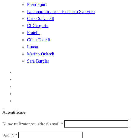
Plein Sport
Ermanno Firenze – Ermanno Scervino
Carlo Salvatelli
Di Gregorio
Fratelli
Gilda Tonelli
Luana
Marino Orlandi
Sara Burglar
Autentificare
Obligatoriu
Nume utilizator sau adresă email
*
Obligatoriu
Parolă
*