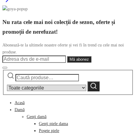
Nu rata cele mai noi colecții de sezon, oferte și
promoții de nerefuzat!
Abonează-te la ultimele noastre oferte și vei fi în trend cu cele mai noi
produse.
Caută
Narrow
după:
by
Caută
category:
Acasă
Damă
Genți damă
Genți piele dama
Poșete piele