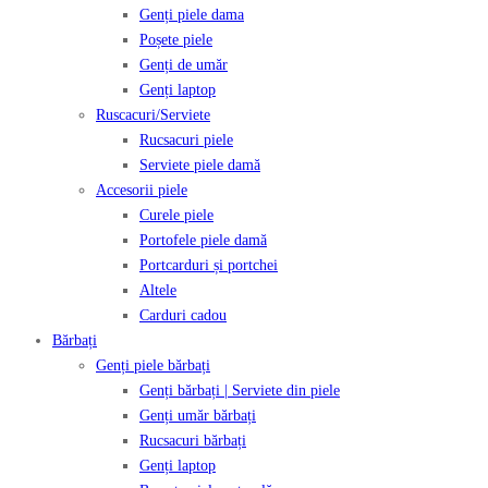
Genți piele dama
Poșete piele
Genți de umăr
Genți laptop
Ruscacuri/Serviete
Rucsacuri piele
Serviete piele damă
Accesorii piele
Curele piele
Portofele piele damă
Portcarduri și portchei
Altele
Carduri cadou
Bărbați
Genți piele bărbați
Genți bărbați | Serviete din piele
Genți umăr bărbați
Rucsacuri bărbați
Genți laptop