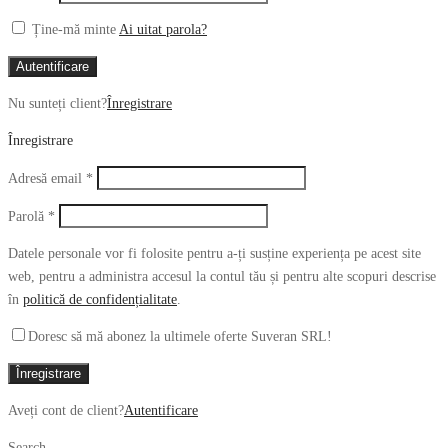
Ține-mă minte
Ai uitat parola?
Autentificare
Nu sunteți client?
Înregistrare
Înregistrare
Obligatoriu
Adresă email
*
Obligatoriu
Parolă
*
Datele personale vor fi folosite pentru a-ți susține experiența pe acest site
web, pentru a administra accesul la contul tău și pentru alte scopuri descrise
în
politică de confidențialitate
.
Doresc să mă abonez la ultimele oferte Suveran SRL!
Înregistrare
Aveți cont de client?
Autentificare
Search