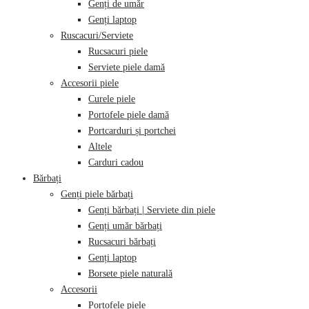
Genți de umăr
Genți laptop
Ruscacuri/Serviete
Rucsacuri piele
Serviete piele damă
Accesorii piele
Curele piele
Portofele piele damă
Portcarduri și portchei
Altele
Carduri cadou
Bărbați
Genți piele bărbați
Genți bărbați | Serviete din piele
Genți umăr bărbați
Rucsacuri bărbați
Genți laptop
Borsete piele naturală
Accesorii
Portofele piele