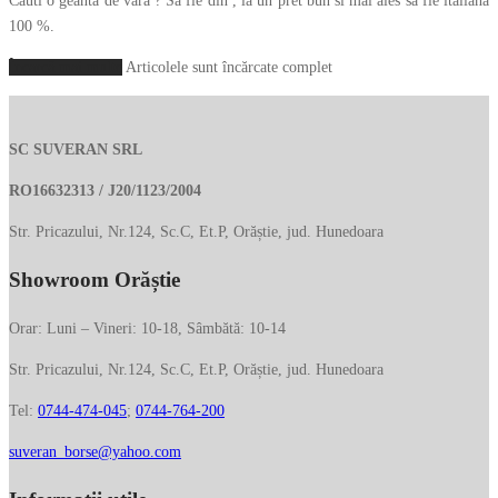
Cauti o geanta de vara ? Sa fie din , la un pret bun si mai ales sa fie italiana
100 %.
Încarcă mai multe
Articolele sunt încărcate complet
SC SUVERAN SRL
RO16632313 / J20/1123/2004
Str. Pricazului, Nr.124, Sc.C, Et.P, Orăștie, jud. Hunedoara
Showroom Orăștie
Orar: Luni – Vineri: 10-18, Sâmbătă: 10-14
Str. Pricazului, Nr.124, Sc.C, Et.P, Orăștie, jud. Hunedoara
Tel:
0744-474-045
;
0744-764-200
suveran_borse@yahoo.com